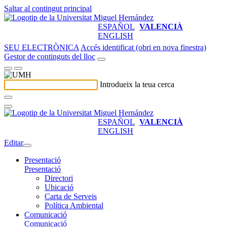
Saltar al contingut principal
ESPAÑOL
VALENCIÀ
ENGLISH
SEU ELECTRÒNICA
Accés identificat (obri en nova finestra)
Gestor de continguts del lloc
Introdueix la teua cerca
ESPAÑOL
VALENCIÀ
ENGLISH
Editar
Presentació
Presentació
Directori
Ubicació
Carta de Serveis
Política Ambiental
Comunicació
Comunicació