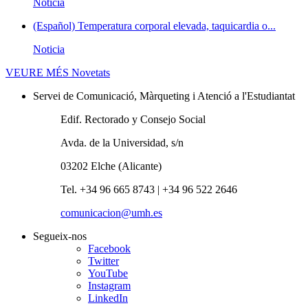
Noticia
(Español) Temperatura corporal elevada, taquicardia o...
Noticia
VEURE MÉS
Novetats
Servei de Comunicació, Màrqueting i Atenció a l'Estudiantat
Edif. Rectorado y Consejo Social
Avda. de la Universidad, s/n
03202 Elche (Alicante)
Tel. +34 96 665 8743 | +34 96 522 2646
comunicacion@umh.es
Segueix-nos
Facebook
Twitter
YouTube
Instagram
LinkedIn