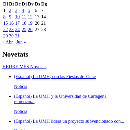
Dl
Dt
Dc
Dj
Dv
Ds
Dg
1
2
3
4
5
6
7
8
9
10
11
12
13
14
15
16
17
18
19
20
21
22
23
24
25
26
27
28
29
30
31
« Abr
Jun »
Novetats
VEURE MÉS
Novetats
(Español) La UMH, con las Fiestas de Elche
Noticia
(Español) La UMH y la Universidad de Cartagena
refuerzan...
Noticia
(Español) La UMH lidera un proyecto subvencionado con...