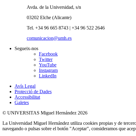
Avda. de la Universidad, s/n
03202 Elche (Alicante)
Tel. +34 96 665 8743 | +34 96 522 2646
comunicacion@umh.es
Segueix-nos
Facebook
Twitter
YouTube
Instagram
LinkedIn
Avís Legal
Protecció de Dades
Accessibilitat
Galetes
© UNIVERSITAS Miguel Hernández 2026
La Universidad Miguel Hernández utiliza cookies propias y de terceros
navegando o pulsas sobre el botón "Aceptar", consideramos que acepta