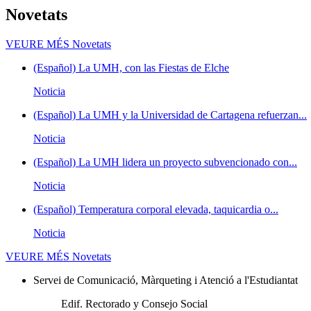
Novetats
VEURE MÉS
Novetats
(Español) La UMH, con las Fiestas de Elche
Noticia
(Español) La UMH y la Universidad de Cartagena refuerzan...
Noticia
(Español) La UMH lidera un proyecto subvencionado con...
Noticia
(Español) Temperatura corporal elevada, taquicardia o...
Noticia
VEURE MÉS
Novetats
Servei de Comunicació, Màrqueting i Atenció a l'Estudiantat
Edif. Rectorado y Consejo Social