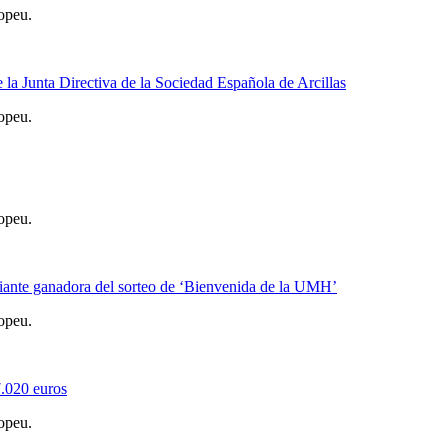
opeu.
a Junta Directiva de la Sociedad Española de Arcillas
opeu.
opeu.
nte ganadora del sorteo de ‘Bienvenida de la UMH’
opeu.
7.020 euros
opeu.