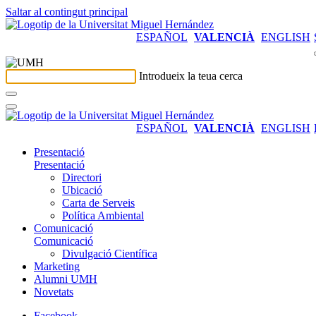
Saltar al contingut principal
ESPAÑOL
VALENCIÀ
ENGLISH
Introdueix la teua cerca
ESPAÑOL
VALENCIÀ
ENGLISH
Presentació
Presentació
Directori
Ubicació
Carta de Serveis
Política Ambiental
Comunicació
Comunicació
Divulgació Científica
Marketing
Alumni UMH
Novetats
Facebook