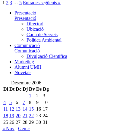
1
2
3
…
5
Entrades següents »
Presentació
Presentació
Directori
Ubicació
Carta de Serveis
Política Ambiental
Comunicació
Comunicació
Divulgació Científica
Marketing
Alumni UMH
Novetats
Desembre 2006
Dl
Dt
Dc
Dj
Dv
Ds
Dg
1
2
3
4
5
6
7
8
9
10
11
12
13
14
15
16
17
18
19
20
21
22
23
24
25
26
27
28
29
30
31
« Nov
Gen »