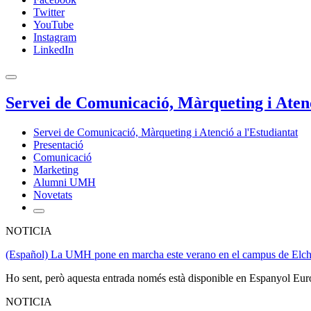
Twitter
YouTube
Instagram
LinkedIn
Servei de Comunicació, Màrqueting i Atenc
Servei de Comunicació, Màrqueting i Atenció a l'Estudiantat
Presentació
Comunicació
Marketing
Alumni UMH
Novetats
NOTICIA
(Español) La UMH pone en marcha este verano en el campus de Elche
Ho sent, però aquesta entrada només està disponible en Espanyol Eur
NOTICIA