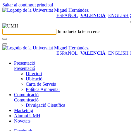
Saltar al contingut principal
ESPAÑOL
VALENCIÀ
ENGLISH
Introdueix la teua cerca
ESPAÑOL
VALENCIÀ
ENGLISH
Presentació
Presentació
Directori
Ubicació
Carta de Serveis
Política Ambiental
Comunicació
Comunicació
Divulgació Científica
Marketing
Alumni UMH
Novetats
Facebook