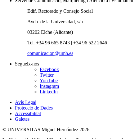
Servei de Comunicació, Màrqueting i Atenció a l'Estudiantat
Edif. Rectorado y Consejo Social
Avda. de la Universidad, s/n
03202 Elche (Alicante)
Tel. +34 96 665 8743 | +34 96 522 2646
comunicacion@umh.es
Segueix-nos
Facebook
Twitter
YouTube
Instagram
LinkedIn
Avís Legal
Protecció de Dades
Accessibilitat
Galetes
© UNIVERSITAS Miguel Hernández 2026