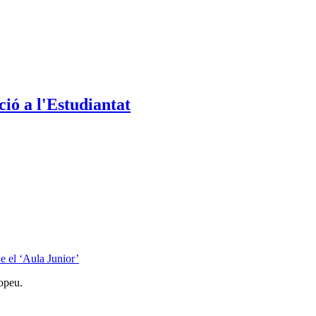
ió a l'Estudiantat
 el ‘Aula Junior’
opeu.