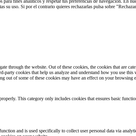
 para fines analíticos y respetar tus preferencias de navegación. En nu
s su uso. Si por el contrario quieres rechazarlas pulsa sobre "Rechaza
te through the website. Out of these cookies, the cookies that are cate
hird-party cookies that help us analyze and understand how you use this
ting out of some of these cookies may have an effect on your browsing 
properly. This category only includes cookies that ensures basic functio
function and is used specifically to collect user personal data via anal