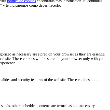
estra
política de cookies
encontrarás más información. Si continuas
r" y te indicaremos cómo debes hacerlo.
gorized as necessary are stored on your browser as they are essential
 website. These cookies will be stored in your browser only with your
experience.
nalities and security features of the website. These cookies do not
ytics, ads, other embedded contents are termed as non-necessary