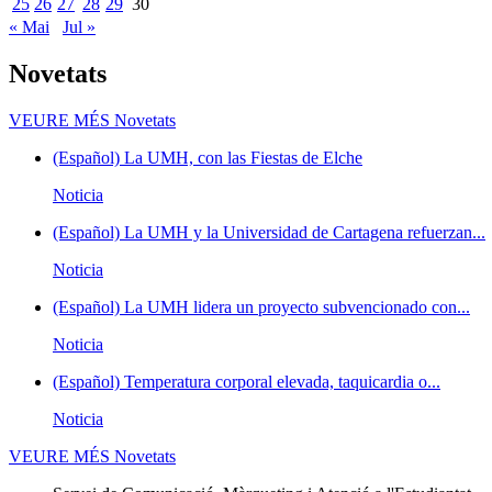
25
26
27
28
29
30
« Mai
Jul »
Novetats
VEURE MÉS
Novetats
(Español) La UMH, con las Fiestas de Elche
Noticia
(Español) La UMH y la Universidad de Cartagena refuerzan...
Noticia
(Español) La UMH lidera un proyecto subvencionado con...
Noticia
(Español) Temperatura corporal elevada, taquicardia o...
Noticia
VEURE MÉS
Novetats