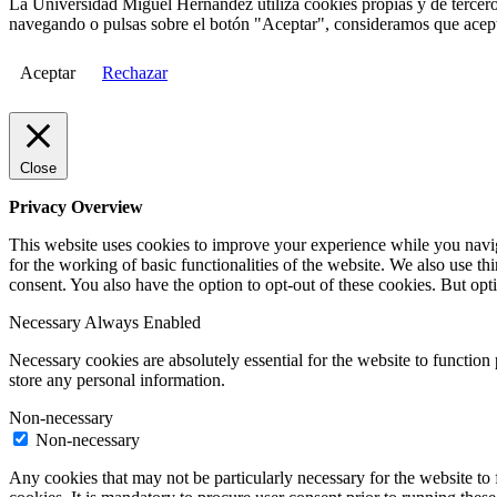
La Universidad Miguel Hernández utiliza cookies propias y de terceros
navegando o pulsas sobre el botón "Aceptar", consideramos que acepta
Aceptar
Rechazar
Close
Privacy Overview
This website uses cookies to improve your experience while you naviga
for the working of basic functionalities of the website. We also use t
consent. You also have the option to opt-out of these cookies. But op
Necessary
Always Enabled
Necessary cookies are absolutely essential for the website to function 
store any personal information.
Non-necessary
Non-necessary
Any cookies that may not be particularly necessary for the website to 