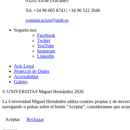
03202 Elche (Alicante)
Tel. +34 96 665 8743 | +34 96 522 2646
comunicacion@umh.es
Segueix-nos
Facebook
Twitter
YouTube
Instagram
LinkedIn
Avís Legal
Protecció de Dades
Accessibilitat
Galetes
© UNIVERSITAS Miguel Hernández 2026
La Universidad Miguel Hernández utiliza cookies propias y de terceros
navegando o pulsas sobre el botón "Aceptar", consideramos que acepta
Aceptar
Rechazar