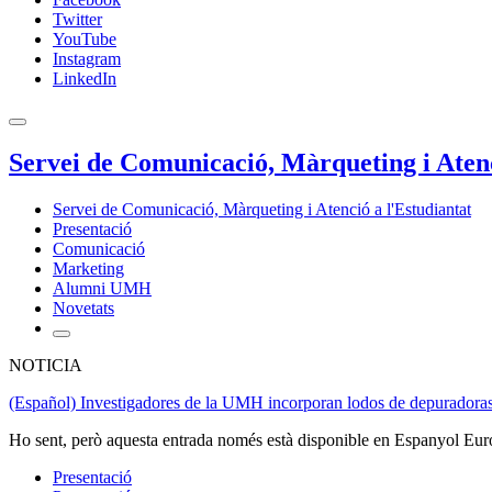
Twitter
YouTube
Instagram
LinkedIn
Servei de Comunicació, Màrqueting i Atenc
Servei de Comunicació, Màrqueting i Atenció a l'Estudiantat
Presentació
Comunicació
Marketing
Alumni UMH
Novetats
NOTICIA
(Español) Investigadores de la UMH incorporan lodos de depuradoras 
Ho sent, però aquesta entrada només està disponible en Espanyol Eur
Presentació