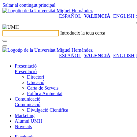
Saltar al contingut principal
ESPAÑOL
VALENCIÀ
ENGLISH
Introdueix la teua cerca
ESPAÑOL
VALENCIÀ
ENGLISH
Presentació
Presentació
Directori
Ubicació
Carta de Serveis
Política Ambiental
Comunicació
Comunicació
Divulgació Científica
Marketing
Alumni UMH
Novetats
Facebook