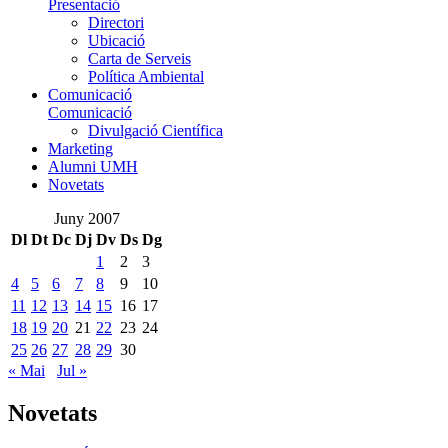
Presentació
Directori
Ubicació
Carta de Serveis
Política Ambiental
Comunicació
Comunicació
Divulgació Científica
Marketing
Alumni UMH
Novetats
Juny 2007
Dl
Dt
Dc
Dj
Dv
Ds
Dg
1
2
3
4
5
6
7
8
9
10
11
12
13
14
15
16
17
18
19
20
21
22
23
24
25
26
27
28
29
30
« Mai
Jul »
Novetats