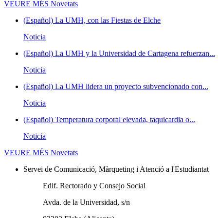
VEURE MÉS
Novetats
(Español) La UMH, con las Fiestas de Elche
Noticia
(Español) La UMH y la Universidad de Cartagena refuerzan...
Noticia
(Español) La UMH lidera un proyecto subvencionado con...
Noticia
(Español) Temperatura corporal elevada, taquicardia o...
Noticia
VEURE MÉS
Novetats
Servei de Comunicació, Màrqueting i Atenció a l'Estudiantat
Edif. Rectorado y Consejo Social
Avda. de la Universidad, s/n