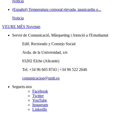
Noticia
(Español) Temperatura corporal elevada, taquicardia o...
Noticia
VEURE MÉS
Novetats
Servei de Comunicació, Màrqueting i Atenció a l'Estudiantat
Edif. Rectorado y Consejo Social
Avda. de la Universidad, s/n
03202 Elche (Alicante)
Tel. +34 96 665 8743 | +34 96 522 2646
comunicacion@umh.es
Segueix-nos
Facebook
Twitter
YouTube
Instagram
LinkedIn