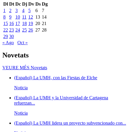
Dl
Dt
Dc
Dj
Dv
Ds
Dg
1
2
3
4
5
6
7
8
9
10
11
12
13
14
15
16
17
18
19
20
21
22
23
24
25
26
27
28
29
30
« Ago
Oct »
Novetats
VEURE MÉS
Novetats
(Español) La UMH, con las Fiestas de Elche
Noticia
(Español) La UMH y la Universidad de Cartagena
refuerzan...
Noticia
(Español) La UMH lidera un proyecto subvencionado con...