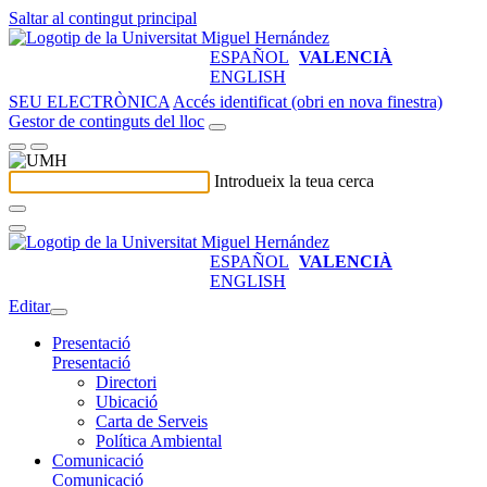
Saltar al contingut principal
ESPAÑOL
VALENCIÀ
ENGLISH
SEU ELECTRÒNICA
Accés identificat (obri en nova finestra)
Gestor de continguts del lloc
Introdueix la teua cerca
ESPAÑOL
VALENCIÀ
ENGLISH
Editar
Presentació
Presentació
Directori
Ubicació
Carta de Serveis
Política Ambiental
Comunicació
Comunicació