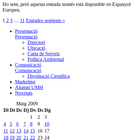
Ho sent, però aquesta entrada només està disponible en Espanyol
Europeu.
1
2
3
…
11
Entrades següents »
Presentació
Presentació
Directori
Ubicació
Carta de Serveis
Política Ambiental
Comunicació
Comunicació
Divulgació Científica
Marketing
Alumni UMH
Novetats
Maig 2009
Dl
Dt
Dc
Dj
Dv
Ds
Dg
1
2
3
4
5
6
7
8
9
10
11
12
13
14
15
16
17
18
19
20
21
22
23
24