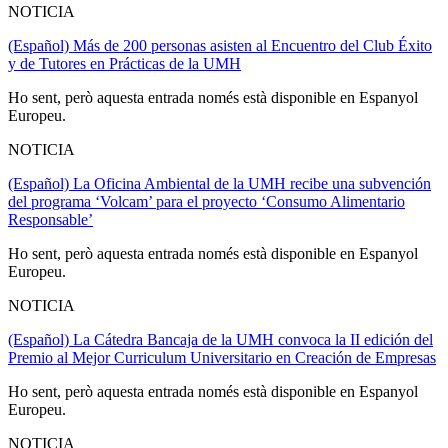
NOTICIA
(Español) Más de 200 personas asisten al Encuentro del Club Éxito
y de Tutores en Prácticas de la UMH
Ho sent, però aquesta entrada només està disponible en Espanyol
Europeu.
NOTICIA
(Español) La Oficina Ambiental de la UMH recibe una subvención
del programa ‘Volcam’ para el proyecto ‘Consumo Alimentario
Responsable’
Ho sent, però aquesta entrada només està disponible en Espanyol
Europeu.
NOTICIA
(Español) La Cátedra Bancaja de la UMH convoca la II edición del
Premio al Mejor Curriculum Universitario en Creación de Empresas
Ho sent, però aquesta entrada només està disponible en Espanyol
Europeu.
NOTICIA