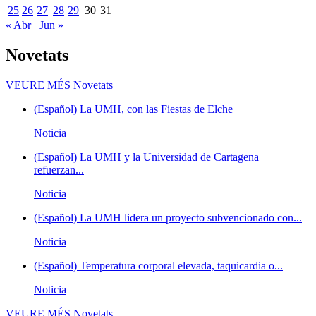
25
26
27
28
29
30
31
« Abr
Jun »
Novetats
VEURE MÉS
Novetats
(Español) La UMH, con las Fiestas de Elche
Noticia
(Español) La UMH y la Universidad de Cartagena
refuerzan...
Noticia
(Español) La UMH lidera un proyecto subvencionado con...
Noticia
(Español) Temperatura corporal elevada, taquicardia o...
Noticia
VEURE MÉS
Novetats