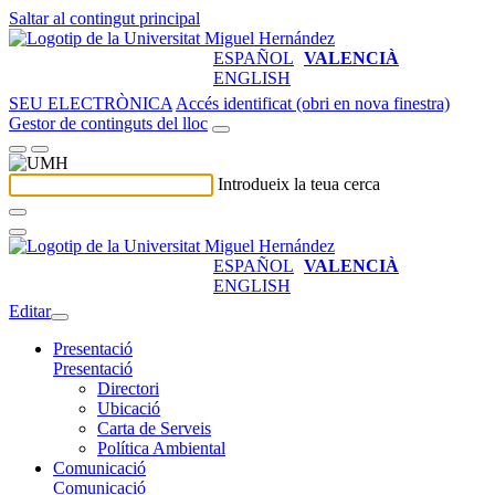
Saltar al contingut principal
ESPAÑOL
VALENCIÀ
ENGLISH
SEU ELECTRÒNICA
Accés identificat (obri en nova finestra)
Gestor de continguts del lloc
Introdueix la teua cerca
ESPAÑOL
VALENCIÀ
ENGLISH
Editar
Presentació
Presentació
Directori
Ubicació
Carta de Serveis
Política Ambiental
Comunicació
Comunicació