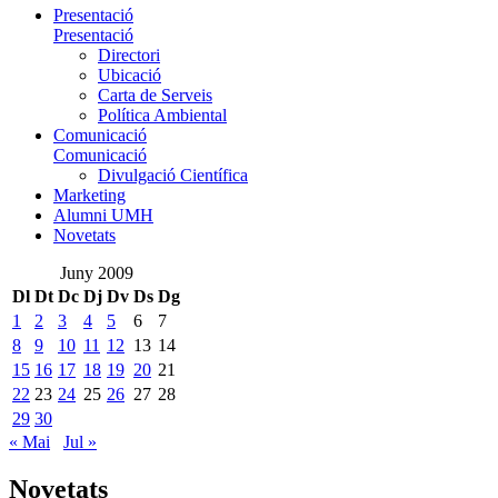
Presentació
Presentació
Directori
Ubicació
Carta de Serveis
Política Ambiental
Comunicació
Comunicació
Divulgació Científica
Marketing
Alumni UMH
Novetats
Juny 2009
Dl
Dt
Dc
Dj
Dv
Ds
Dg
1
2
3
4
5
6
7
8
9
10
11
12
13
14
15
16
17
18
19
20
21
22
23
24
25
26
27
28
29
30
« Mai
Jul »
Novetats