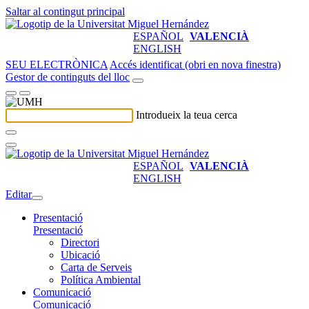
Saltar al contingut principal
ESPAÑOL
VALENCIÀ
ENGLISH
SEU ELECTRÒNICA
Accés identificat (obri en nova finestra)
Gestor de continguts del lloc
Introdueix la teua cerca
ESPAÑOL
VALENCIÀ
ENGLISH
Editar
Presentació
Presentació
Directori
Ubicació
Carta de Serveis
Política Ambiental
Comunicació
Comunicació