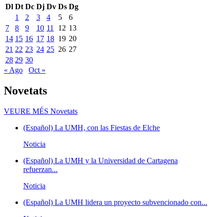
Dl
Dt
Dc
Dj
Dv
Ds
Dg
1
2
3
4
5
6
7
8
9
10
11
12
13
14
15
16
17
18
19
20
21
22
23
24
25
26
27
28
29
30
« Ago
Oct »
Novetats
VEURE MÉS
Novetats
(Español) La UMH, con las Fiestas de Elche
Noticia
(Español) La UMH y la Universidad de Cartagena
refuerzan...
Noticia
(Español) La UMH lidera un proyecto subvencionado con...