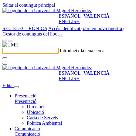
Saltar al contingut principal
ESPAÑOL
VALENCIÀ
ENGLISH
SEU ELECTRÒNICA
Accés identificat (obri en nova finestra)
Gestor de continguts del lloc
Introdueix la teua cerca
ESPAÑOL
VALENCIÀ
ENGLISH
Editar
Presentació
Presentació
Directori
Ubicació
Carta de Serveis
Política Ambiental
Comunicació
Comunicació