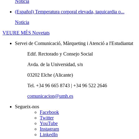
Noticia
(Español) Temperatura corporal elevada, taquicardia o...
Noticia
VEURE MÉS
Novetats
Servei de Comunicació, Màrqueting i Atenció a l'Estudiantat
Edif. Rectorado y Consejo Social
Avda. de la Universidad, s/n
03202 Elche (Alicante)
Tel. +34 96 665 8743 | +34 96 522 2646
comunicacion@umh.es
Segueix-nos
Facebook
Twitter
YouTube
Instagram
LinkedIn