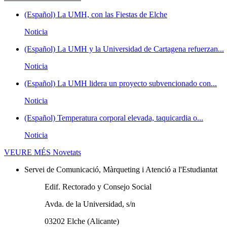
(Español) La UMH, con las Fiestas de Elche
Noticia
(Español) La UMH y la Universidad de Cartagena refuerzan...
Noticia
(Español) La UMH lidera un proyecto subvencionado con...
Noticia
(Español) Temperatura corporal elevada, taquicardia o...
Noticia
VEURE MÉS
Novetats
Servei de Comunicació, Màrqueting i Atenció a l'Estudiantat
Edif. Rectorado y Consejo Social
Avda. de la Universidad, s/n
03202 Elche (Alicante)