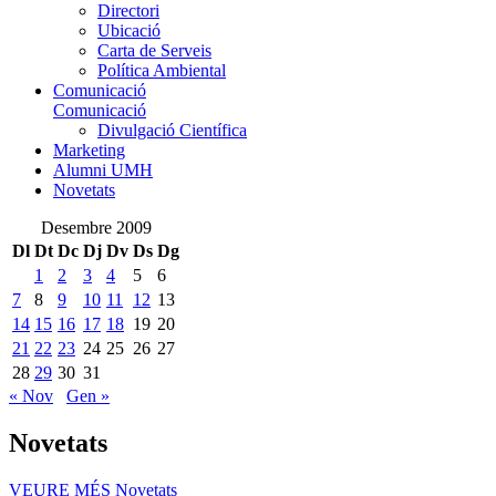
Directori
Ubicació
Carta de Serveis
Política Ambiental
Comunicació
Comunicació
Divulgació Científica
Marketing
Alumni UMH
Novetats
Desembre 2009
Dl
Dt
Dc
Dj
Dv
Ds
Dg
1
2
3
4
5
6
7
8
9
10
11
12
13
14
15
16
17
18
19
20
21
22
23
24
25
26
27
28
29
30
31
« Nov
Gen »
Novetats
VEURE MÉS
Novetats