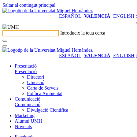
Saltar al contingut principal
ESPAÑOL
VALENCIÀ
ENGLISH
Introdueix la teua cerca
ESPAÑOL
VALENCIÀ
ENGLISH
Presentació
Presentació
Directori
Ubicació
Carta de Serveis
Política Ambiental
Comunicació
Comunicació
Divulgació Científica
Marketing
Alumni UMH
Novetats
Facebook