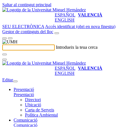
Saltar al contingut principal
ESPAÑOL
VALENCIÀ
ENGLISH
SEU ELECTRÒNICA
Accés identificat (obri en nova finestra)
Gestor de continguts del lloc
Introdueix la teua cerca
ESPAÑOL
VALENCIÀ
ENGLISH
Editar
Presentació
Presentació
Directori
Ubicació
Carta de Serveis
Política Ambiental
Comunicació
Comunicació