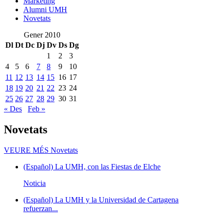
Marketing
Alumni UMH
Novetats
Gener 2010
Dl
Dt
Dc
Dj
Dv
Ds
Dg
1
2
3
4
5
6
7
8
9
10
11
12
13
14
15
16
17
18
19
20
21
22
23
24
25
26
27
28
29
30
31
« Des
Feb »
Novetats
VEURE MÉS
Novetats
(Español) La UMH, con las Fiestas de Elche
Noticia
(Español) La UMH y la Universidad de Cartagena
refuerzan...