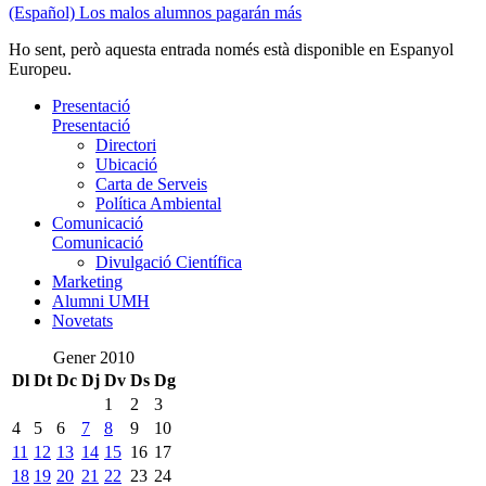
(Español) Los malos alumnos pagarán más
Ho sent, però aquesta entrada només està disponible en Espanyol
Europeu.
Presentació
Presentació
Directori
Ubicació
Carta de Serveis
Política Ambiental
Comunicació
Comunicació
Divulgació Científica
Marketing
Alumni UMH
Novetats
Gener 2010
Dl
Dt
Dc
Dj
Dv
Ds
Dg
1
2
3
4
5
6
7
8
9
10
11
12
13
14
15
16
17
18
19
20
21
22
23
24