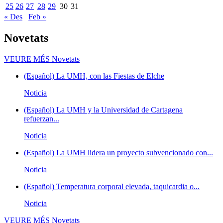
25
26
27
28
29
30
31
« Des
Feb »
Novetats
VEURE MÉS
Novetats
(Español) La UMH, con las Fiestas de Elche
Noticia
(Español) La UMH y la Universidad de Cartagena
refuerzan...
Noticia
(Español) La UMH lidera un proyecto subvencionado con...
Noticia
(Español) Temperatura corporal elevada, taquicardia o...
Noticia
VEURE MÉS
Novetats