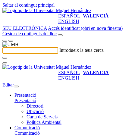
Saltar al contingut principal
ESPAÑOL
VALENCIÀ
ENGLISH
SEU ELECTRÒNICA
Accés identificat (obri en nova finestra)
Gestor de continguts del lloc
Introdueix la teua cerca
ESPAÑOL
VALENCIÀ
ENGLISH
Editar
Presentació
Presentació
Directori
Ubicació
Carta de Serveis
Política Ambiental
Comunicació
Comunicació