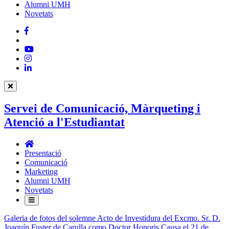
Alumni UMH
Novetats
Facebook
Twitter
YouTube
Instagram
LinkedIn
Servei de Comunicació, Màrqueting i
Atenció a l'Estudiantat
Servei
de
Presentació
Comunicació,
Comunicació
Màrqueting
Marketing
i
Alumni UMH
Atenció
Novetats
a
l'Estudiantat
Galeria de fotos del solemne Acto de Investidura del Excmo. Sr. D.
Joaquín Fuster de Carulla como Doctor Honoris Causa el 21 de