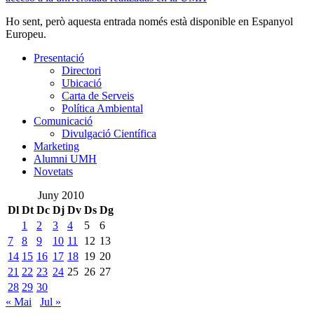
Ho sent, però aquesta entrada només està disponible en Espanyol
Europeu.
Presentació
Presentació
Directori
Ubicació
Carta de Serveis
Política Ambiental
Comunicació
Comunicació
Divulgació Científica
Marketing
Alumni UMH
Novetats
Juny 2010
Dl
Dt
Dc
Dj
Dv
Ds
Dg
1
2
3
4
5
6
7
8
9
10
11
12
13
14
15
16
17
18
19
20
21
22
23
24
25
26
27
28
29
30
« Mai
Jul »