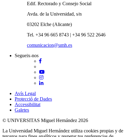
Edif. Rectorado y Consejo Social
Avda. de la Universidad, s/n
03202 Elche (Alicante)
Tel. +34 96 665 8743 | +34 96 522 2646
comunicacion@umh.es
Segueix-nos
Facebook
Twitter
YouTube
Instagram
LinkedIn
Avís Legal
Protecció de Dades
Accessibilitat
Galetes
© UNIVERSITAS Miguel Hernández 2026
La Universidad Miguel Hernández utiliza cookies propias y de
terceros para fines analíticos y respetar tus preferencias de