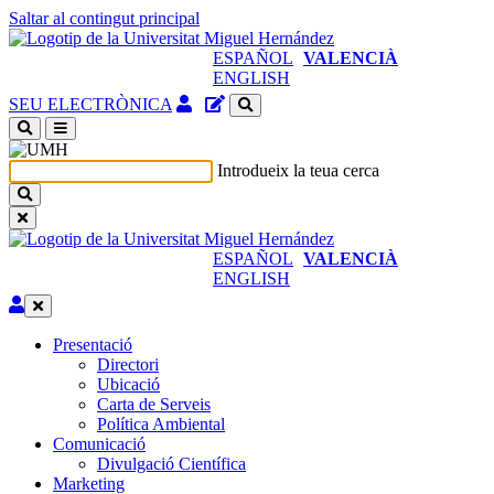
Saltar al contingut principal
ESPAÑOL
VALENCIÀ
ENGLISH
Accés
Gestor
SEU ELECTRÒNICA
identificat
de
(obri
continguts
en
del
Introdueix la teua cerca
nova
lloc
finestra)
ESPAÑOL
VALENCIÀ
ENGLISH
Editar
Presentació
Presentació
Directori
Ubicació
Carta de Serveis
Política Ambiental
Comunicació
Comunicació
Divulgació Científica
Marketing