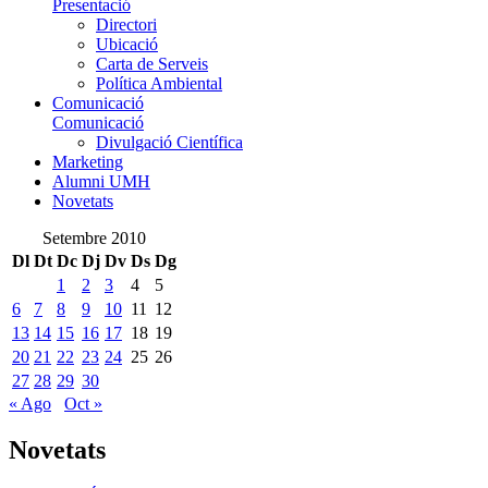
Presentació
Directori
Ubicació
Carta de Serveis
Política Ambiental
Comunicació
Comunicació
Divulgació Científica
Marketing
Alumni UMH
Novetats
Setembre 2010
Dl
Dt
Dc
Dj
Dv
Ds
Dg
1
2
3
4
5
6
7
8
9
10
11
12
13
14
15
16
17
18
19
20
21
22
23
24
25
26
27
28
29
30
« Ago
Oct »
Novetats