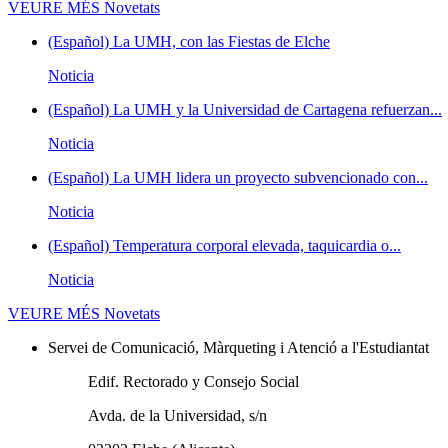
VEURE MÉS
Novetats
(Español) La UMH, con las Fiestas de Elche
Noticia
(Español) La UMH y la Universidad de Cartagena refuerzan...
Noticia
(Español) La UMH lidera un proyecto subvencionado con...
Noticia
(Español) Temperatura corporal elevada, taquicardia o...
Noticia
VEURE MÉS
Novetats
Servei de Comunicació, Màrqueting i Atenció a l'Estudiantat
Edif. Rectorado y Consejo Social
Avda. de la Universidad, s/n