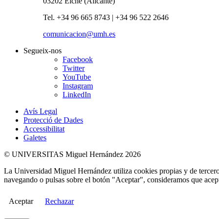
03202 Elche (Alicante)
Tel. +34 96 665 8743 | +34 96 522 2646
comunicacion@umh.es
Segueix-nos
Facebook
Twitter
YouTube
Instagram
LinkedIn
Avís Legal
Protecció de Dades
Accessibilitat
Galetes
© UNIVERSITAS Miguel Hernández 2026
La Universidad Miguel Hernández utiliza cookies propias y de terceros
navegando o pulsas sobre el botón "Aceptar", consideramos que acepta
Aceptar
Rechazar