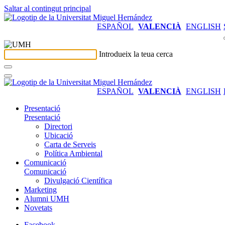
Saltar al contingut principal
ESPAÑOL
VALENCIÀ
ENGLISH
Introdueix la teua cerca
ESPAÑOL
VALENCIÀ
ENGLISH
Presentació
Presentació
Directori
Ubicació
Carta de Serveis
Política Ambiental
Comunicació
Comunicació
Divulgació Científica
Marketing
Alumni UMH
Novetats
Facebook