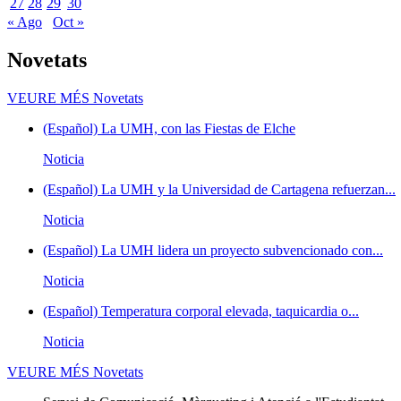
27
28
29
30
« Ago
Oct »
Novetats
VEURE MÉS
Novetats
(Español) La UMH, con las Fiestas de Elche
Noticia
(Español) La UMH y la Universidad de Cartagena refuerzan...
Noticia
(Español) La UMH lidera un proyecto subvencionado con...
Noticia
(Español) Temperatura corporal elevada, taquicardia o...
Noticia
VEURE MÉS
Novetats