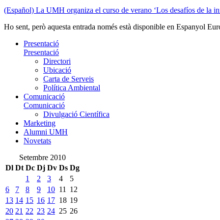
(Español) La UMH organiza el curso de verano ‘Los desafíos de la i
Ho sent, però aquesta entrada només està disponible en Espanyol Eur
Presentació
Presentació
Directori
Ubicació
Carta de Serveis
Política Ambiental
Comunicació
Comunicació
Divulgació Científica
Marketing
Alumni UMH
Novetats
Setembre 2010
Dl
Dt
Dc
Dj
Dv
Ds
Dg
1
2
3
4
5
6
7
8
9
10
11
12
13
14
15
16
17
18
19
20
21
22
23
24
25
26