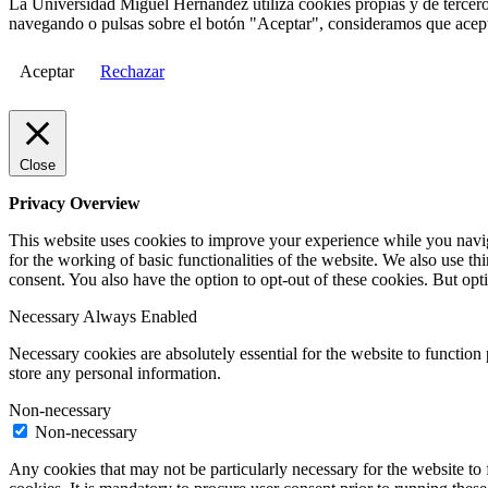
La Universidad Miguel Hernández utiliza cookies propias y de terceros
navegando o pulsas sobre el botón "Aceptar", consideramos que acepta
Aceptar
Rechazar
Close
Privacy Overview
This website uses cookies to improve your experience while you naviga
for the working of basic functionalities of the website. We also use t
consent. You also have the option to opt-out of these cookies. But op
Necessary
Always Enabled
Necessary cookies are absolutely essential for the website to function 
store any personal information.
Non-necessary
Non-necessary
Any cookies that may not be particularly necessary for the website to 