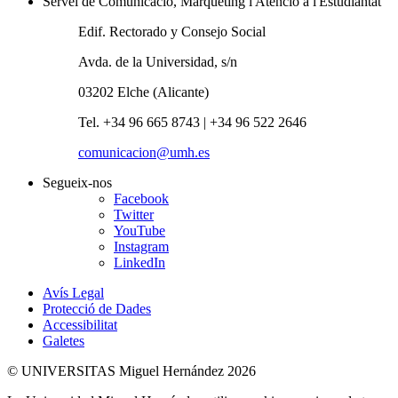
Servei de Comunicació, Màrqueting i Atenció a l'Estudiantat
Edif. Rectorado y Consejo Social
Avda. de la Universidad, s/n
03202 Elche (Alicante)
Tel. +34 96 665 8743 | +34 96 522 2646
comunicacion@umh.es
Segueix-nos
Facebook
Twitter
YouTube
Instagram
LinkedIn
Avís Legal
Protecció de Dades
Accessibilitat
Galetes
© UNIVERSITAS Miguel Hernández 2026