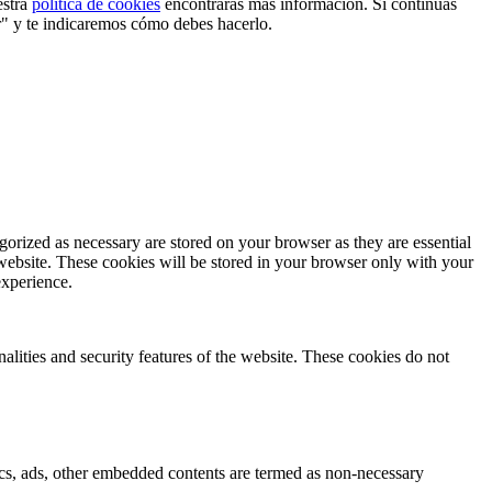
estra
política de cookies
encontrarás más información. Si continuas
r" y te indicaremos cómo debes hacerlo.
gorized as necessary are stored on your browser as they are essential
 website. These cookies will be stored in your browser only with your
experience.
nalities and security features of the website. These cookies do not
ytics, ads, other embedded contents are termed as non-necessary