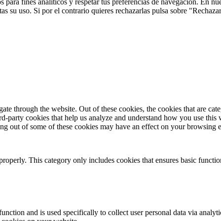
 para fines analíticos y respetar tus preferencias de navegación. En nu
s su uso. Si por el contrario quieres rechazarlas pulsa sobre "Rechaza
te through the website. Out of these cookies, the cookies that are cate
hird-party cookies that help us analyze and understand how you use this
ting out of some of these cookies may have an effect on your browsing 
properly. This category only includes cookies that ensures basic functio
function and is used specifically to collect user personal data via anal