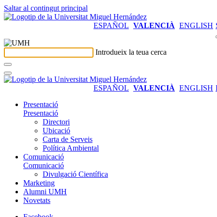
Saltar al contingut principal
ESPAÑOL
VALENCIÀ
ENGLISH
Introdueix la teua cerca
ESPAÑOL
VALENCIÀ
ENGLISH
Presentació
Presentació
Directori
Ubicació
Carta de Serveis
Política Ambiental
Comunicació
Comunicació
Divulgació Científica
Marketing
Alumni UMH
Novetats
Facebook