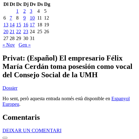
Dl
Dt
Dc
Dj
Dv
Ds
Dg
1
2
3
4
5
6
7
8
9
10
11
12
13
14
15
16
17
18
19
20
21
22
23
24
25
26
27
28
29
30
31
« Nov
Gen »
Privat:
(Español) El empresario Félix
María Cerdán toma posesión como vocal
del Consejo Social de la UMH
Dossier
Ho sent, però aquesta entrada només està disponible en
Espanyol
Europeu
.
Comentaris
DEIXAR UN COMENTARI