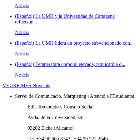
Noticia
(Español) La UMH y la Universidad de Cartagena
refuerzan...
Noticia
(Español) La UMH lidera un proyecto subvencionado con...
Noticia
(Español) Temperatura corporal elevada, taquicardia o...
Noticia
VEURE MÉS
Novetats
Servei de Comunicació, Màrqueting i Atenció a l'Estudiantat
Edif. Rectorado y Consejo Social
Avda. de la Universidad, s/n
03202 Elche (Alicante)
Tel. +34 96 665 8743 | +34 96 522 2646