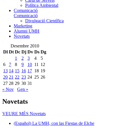
Carta de Serveis
Política Ambiental
Comunicació
Comunicació
Divulgació Científica
Marketing
Alumni UMH
Novetats
Desembre 2010
Dl
Dt
Dc
Dj
Dv
Ds
Dg
1
2
3
4
5
6
7
8
9
10
11
12
13
14
15
16
17
18
19
20
21
22
23
24
25
26
27
28
29
30
31
« Nov
Gen »
Novetats
VEURE MÉS
Novetats
(Español) La UMH, con las Fiestas de Elche