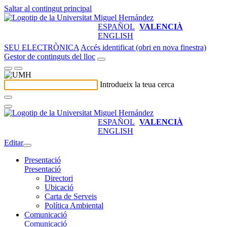
Saltar al contingut principal
ESPAÑOL
VALENCIÀ
ENGLISH
SEU ELECTRÒNICA
Accés identificat (obri en nova finestra)
Gestor de continguts del lloc
Introdueix la teua cerca
ESPAÑOL
VALENCIÀ
ENGLISH
Editar
Presentació
Presentació
Directori
Ubicació
Carta de Serveis
Política Ambiental
Comunicació
Comunicació