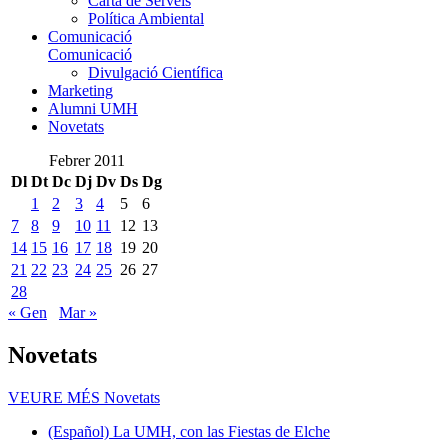
Carta de Serveis
Política Ambiental
Comunicació
Comunicació
Divulgació Científica
Marketing
Alumni UMH
Novetats
Febrer 2011
Dl
Dt
Dc
Dj
Dv
Ds
Dg
1
2
3
4
5
6
7
8
9
10
11
12
13
14
15
16
17
18
19
20
21
22
23
24
25
26
27
28
« Gen
Mar »
Novetats
VEURE MÉS
Novetats
(Español) La UMH, con las Fiestas de Elche