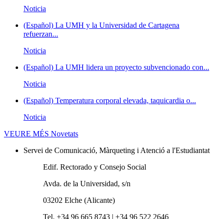
Noticia
(Español) La UMH y la Universidad de Cartagena
refuerzan...
Noticia
(Español) La UMH lidera un proyecto subvencionado con...
Noticia
(Español) Temperatura corporal elevada, taquicardia o...
Noticia
VEURE MÉS
Novetats
Servei de Comunicació, Màrqueting i Atenció a l'Estudiantat
Edif. Rectorado y Consejo Social
Avda. de la Universidad, s/n
03202 Elche (Alicante)
Tel. +34 96 665 8743 | +34 96 522 2646