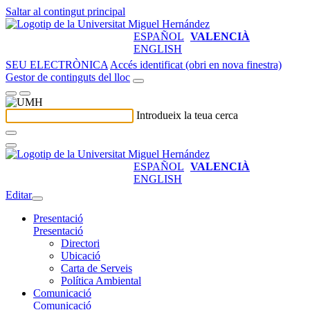
Saltar al contingut principal
ESPAÑOL
VALENCIÀ
ENGLISH
SEU ELECTRÒNICA
Accés identificat (obri en nova finestra)
Gestor de continguts del lloc
Introdueix la teua cerca
ESPAÑOL
VALENCIÀ
ENGLISH
Editar
Presentació
Presentació
Directori
Ubicació
Carta de Serveis
Política Ambiental
Comunicació
Comunicació