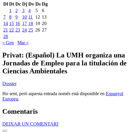
Dl
Dt
Dc
Dj
Dv
Ds
Dg
1
2
3
4
5
6
7
8
9
10
11
12
13
14
15
16
17
18
19
20
21
22
23
24
25
26
27
28
« Gen
Mar »
Privat:
(Español) La UMH organiza una
Jornadas de Empleo para la titulación de
Ciencias Ambientales
Dossier
Ho sent, però aquesta entrada només està disponible en
Espanyol
Europeu
.
Comentaris
DEIXAR UN COMENTARI