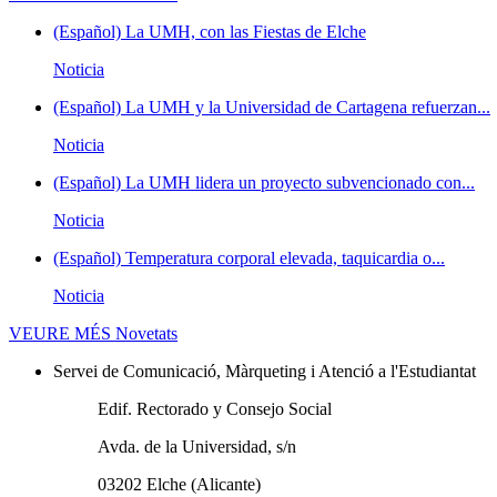
(Español) La UMH, con las Fiestas de Elche
Noticia
(Español) La UMH y la Universidad de Cartagena refuerzan...
Noticia
(Español) La UMH lidera un proyecto subvencionado con...
Noticia
(Español) Temperatura corporal elevada, taquicardia o...
Noticia
VEURE MÉS
Novetats
Servei de Comunicació, Màrqueting i Atenció a l'Estudiantat
Edif. Rectorado y Consejo Social
Avda. de la Universidad, s/n
03202 Elche (Alicante)