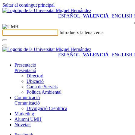
Saltar al contingut principal
ESPAÑOL
VALENCIÀ
ENGLISH
Introdueix la teua cerca
ESPAÑOL
VALENCIÀ
ENGLISH
Presentació
Presentació
Directori
Ubicació
Carta de Serveis
Política Ambiental
Comunicació
Comunicació
Divulgació Científica
Marketing
Alumni UMH
Novetats
Facebook