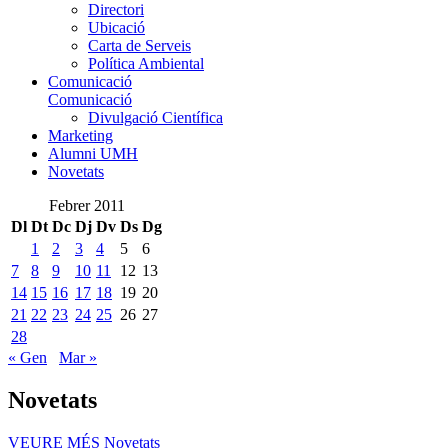
Directori
Ubicació
Carta de Serveis
Política Ambiental
Comunicació
Comunicació
Divulgació Científica
Marketing
Alumni UMH
Novetats
Febrer 2011
Dl
Dt
Dc
Dj
Dv
Ds
Dg
1
2
3
4
5
6
7
8
9
10
11
12
13
14
15
16
17
18
19
20
21
22
23
24
25
26
27
28
« Gen
Mar »
Novetats
VEURE MÉS
Novetats