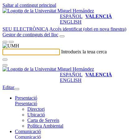
Saltar al contingut principal
ESPAÑOL
VALENCIÀ
ENGLISH
SEU ELECTRÒNICA
Accés identificat (obri en nova finestra)
Gestor de continguts del lloc
Introdueix la teua cerca
ESPAÑOL
VALENCIÀ
ENGLISH
Editar
Presentació
Presentació
Directori
Ubicació
Carta de Serveis
Política Ambiental
Comunicació
Comunicació