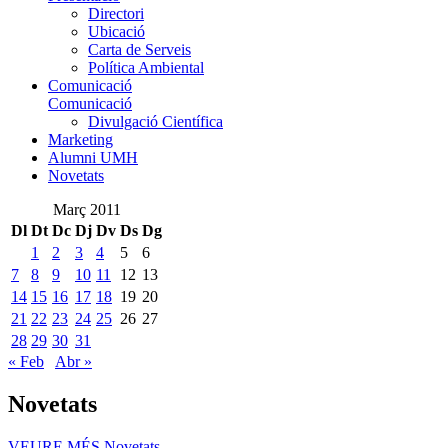
Directori
Ubicació
Carta de Serveis
Política Ambiental
Comunicació
Comunicació
Divulgació Científica
Marketing
Alumni UMH
Novetats
Març 2011
Dl
Dt
Dc
Dj
Dv
Ds
Dg
1
2
3
4
5
6
7
8
9
10
11
12
13
14
15
16
17
18
19
20
21
22
23
24
25
26
27
28
29
30
31
« Feb
Abr »
Novetats
VEURE MÉS
Novetats