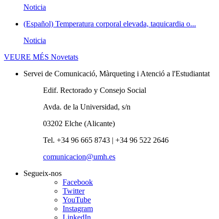
Noticia
(Español) Temperatura corporal elevada, taquicardia o...
Noticia
VEURE MÉS
Novetats
Servei de Comunicació, Màrqueting i Atenció a l'Estudiantat
Edif. Rectorado y Consejo Social
Avda. de la Universidad, s/n
03202 Elche (Alicante)
Tel. +34 96 665 8743 | +34 96 522 2646
comunicacion@umh.es
Segueix-nos
Facebook
Twitter
YouTube
Instagram
LinkedIn