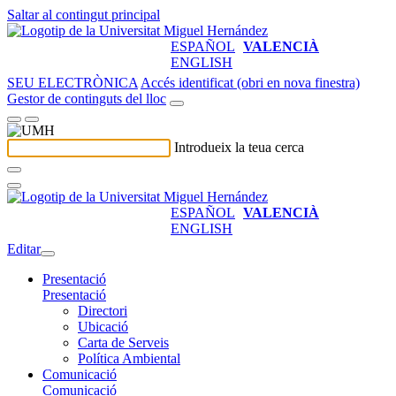
Saltar al contingut principal
ESPAÑOL
VALENCIÀ
ENGLISH
SEU ELECTRÒNICA
Accés identificat (obri en nova finestra)
Gestor de continguts del lloc
Introdueix la teua cerca
ESPAÑOL
VALENCIÀ
ENGLISH
Editar
Presentació
Presentació
Directori
Ubicació
Carta de Serveis
Política Ambiental
Comunicació
Comunicació