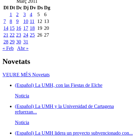
Març 2011
Dl
Dt
Dc
Dj
Dv
Ds
Dg
1
2
3
4
5
6
7
8
9
10
11
12
13
14
15
16
17
18
19
20
21
22
23
24
25
26
27
28
29
30
31
« Feb
Abr »
Novetats
VEURE MÉS
Novetats
(Español) La UMH, con las Fiestas de Elche
Noticia
(Español) La UMH y la Universidad de Cartagena
refuerzan...
Noticia
(Español) La UMH lidera un proyecto subvencionado con...