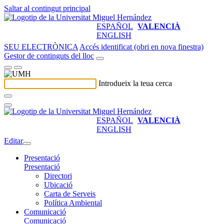
Saltar al contingut principal
ESPAÑOL
VALENCIÀ
ENGLISH
SEU ELECTRÒNICA
Accés identificat (obri en nova finestra)
Gestor de continguts del lloc
Introdueix la teua cerca
ESPAÑOL
VALENCIÀ
ENGLISH
Editar
Presentació
Presentació
Directori
Ubicació
Carta de Serveis
Política Ambiental
Comunicació
Comunicació