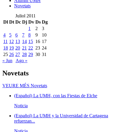
Alumni UMH
Novetats
Juliol 2011
Dl
Dt
Dc
Dj
Dv
Ds
Dg
1
2
3
4
5
6
7
8
9
10
11
12
13
14
15
16
17
18
19
20
21
22
23
24
25
26
27
28
29
30
31
« Jun
Ago »
Novetats
VEURE MÉS
Novetats
(Español) La UMH, con las Fiestas de Elche
Noticia
(Español) La UMH y la Universidad de Cartagena
refuerzan...
Noticia