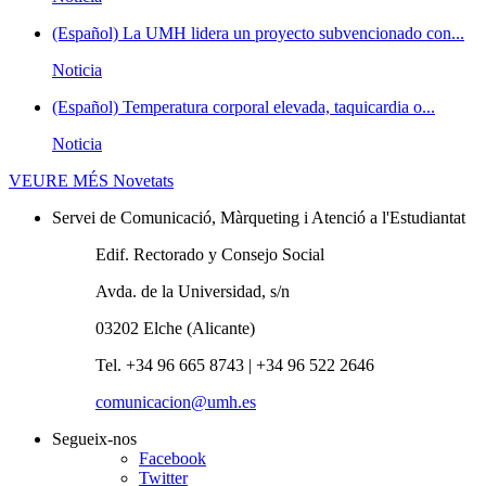
(Español) La UMH lidera un proyecto subvencionado con...
Noticia
(Español) Temperatura corporal elevada, taquicardia o...
Noticia
VEURE MÉS
Novetats
Servei de Comunicació, Màrqueting i Atenció a l'Estudiantat
Edif. Rectorado y Consejo Social
Avda. de la Universidad, s/n
03202 Elche (Alicante)
Tel. +34 96 665 8743 | +34 96 522 2646
comunicacion@umh.es
Segueix-nos
Facebook
Twitter