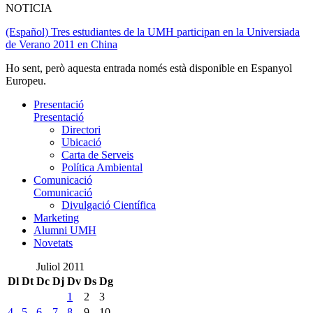
NOTICIA
(Español) Tres estudiantes de la UMH participan en la Universiada
de Verano 2011 en China
Ho sent, però aquesta entrada només està disponible en Espanyol
Europeu.
Presentació
Presentació
Directori
Ubicació
Carta de Serveis
Política Ambiental
Comunicació
Comunicació
Divulgació Científica
Marketing
Alumni UMH
Novetats
Juliol 2011
Dl
Dt
Dc
Dj
Dv
Ds
Dg
1
2
3
4
5
6
7
8
9
10