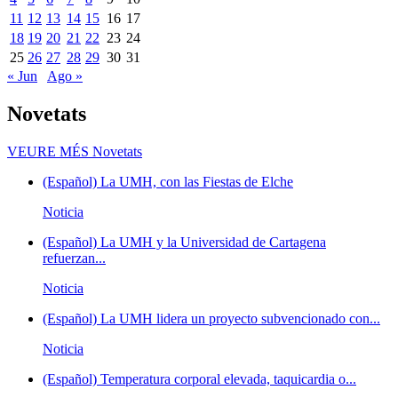
11
12
13
14
15
16
17
18
19
20
21
22
23
24
25
26
27
28
29
30
31
« Jun
Ago »
Novetats
VEURE MÉS
Novetats
(Español) La UMH, con las Fiestas de Elche
Noticia
(Español) La UMH y la Universidad de Cartagena
refuerzan...
Noticia
(Español) La UMH lidera un proyecto subvencionado con...
Noticia
(Español) Temperatura corporal elevada, taquicardia o...