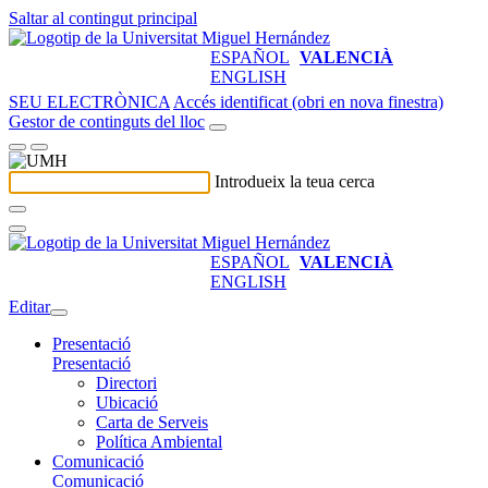
Saltar al contingut principal
ESPAÑOL
VALENCIÀ
ENGLISH
SEU ELECTRÒNICA
Accés identificat (obri en nova finestra)
Gestor de continguts del lloc
Introdueix la teua cerca
ESPAÑOL
VALENCIÀ
ENGLISH
Editar
Presentació
Presentació
Directori
Ubicació
Carta de Serveis
Política Ambiental
Comunicació
Comunicació