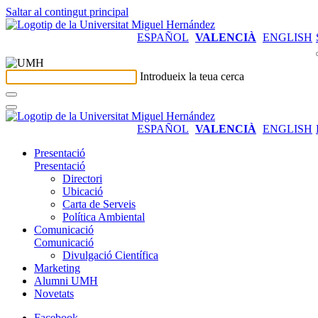
Saltar al contingut principal
ESPAÑOL
VALENCIÀ
ENGLISH
Introdueix la teua cerca
ESPAÑOL
VALENCIÀ
ENGLISH
Presentació
Presentació
Directori
Ubicació
Carta de Serveis
Política Ambiental
Comunicació
Comunicació
Divulgació Científica
Marketing
Alumni UMH
Novetats
Facebook