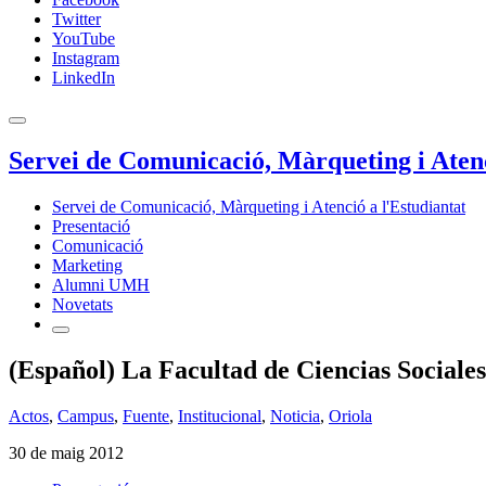
Twitter
YouTube
Instagram
LinkedIn
Servei de Comunicació, Màrqueting i Atenc
Servei de Comunicació, Màrqueting i Atenció a l'Estudiantat
Presentació
Comunicació
Marketing
Alumni UMH
Novetats
(Español) La Facultad de Ciencias Sociales
Actos
,
Campus
,
Fuente
,
Institucional
,
Noticia
,
Oriola
30 de maig 2012