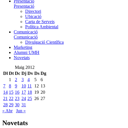
Presentació
Presentació
Directori
Ubicació
Carta de Serveis
Política Ambiental
Comunicació
Comunicació
Divulgació Científica
Marketing
Alumni UMH
Novetats
Maig 2012
Dl
Dt
Dc
Dj
Dv
Ds
Dg
1
2
3
4
5
6
7
8
9
10
11
12
13
14
15
16
17
18
19
20
21
22
23
24
25
26
27
28
29
30
31
« Abr
Jun »
Novetats