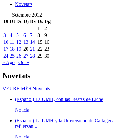
Novetats
Setembre 2012
Dl
Dt
Dc
Dj
Dv
Ds
Dg
1
2
3
4
5
6
7
8
9
10
11
12
13
14
15
16
17
18
19
20
21
22
23
24
25
26
27
28
29
30
« Ago
Oct »
Novetats
VEURE MÉS
Novetats
(Español) La UMH, con las Fiestas de Elche
Noticia
(Español) La UMH y la Universidad de Cartagena
refuerzan...
Noticia