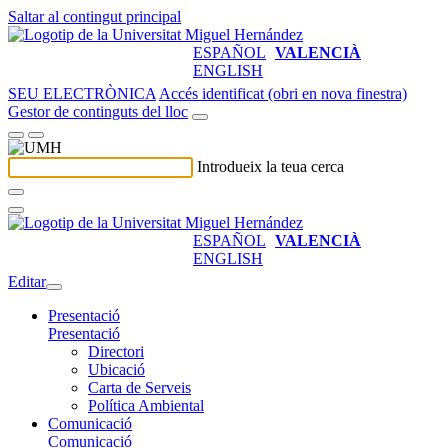
Saltar al contingut principal
ESPAÑOL
VALENCIÀ
ENGLISH
SEU ELECTRÒNICA
Accés identificat (obri en nova finestra)
Gestor de continguts del lloc
Introdueix la teua cerca
ESPAÑOL
VALENCIÀ
ENGLISH
Editar
Presentació
Presentació
Directori
Ubicació
Carta de Serveis
Política Ambiental
Comunicació
Comunicació