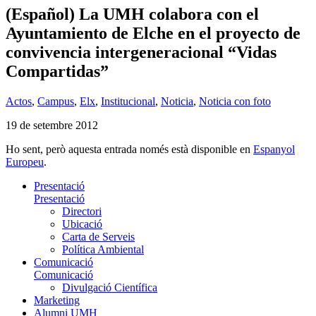
(Español) La UMH colabora con el
Ayuntamiento de Elche en el proyecto de
convivencia intergeneracional “Vidas
Compartidas”
Actos
,
Campus
,
Elx
,
Institucional
,
Noticia
,
Noticia con foto
19 de setembre 2012
Ho sent, però aquesta entrada només està disponible en
Espanyol
Europeu
.
Presentació
Presentació
Directori
Ubicació
Carta de Serveis
Política Ambiental
Comunicació
Comunicació
Divulgació Científica
Marketing
Alumni UMH