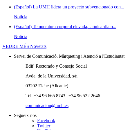
(Español) La UMH lidera un proyecto subvencionado con...
Noticia
(Español) Temperatura corporal elevada, taquicardia o...
Noticia
VEURE MÉS
Novetats
Servei de Comunicació, Màrqueting i Atenció a l'Estudiantat
Edif. Rectorado y Consejo Social
Avda. de la Universidad, s/n
03202 Elche (Alicante)
Tel. +34 96 665 8743 | +34 96 522 2646
comunicacion@umh.es
Segueix-nos
Facebook
Twitter