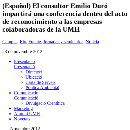
(Español) El consultor Emilio Duró
impartirá una conferencia dentro del acto
de reconocimiento a las empresas
colaboradoras de la UMH
Campus
,
Elx
,
Fuente
,
Jornadas y seminarios
,
Noticia
23 de novembre 2012
Presentació
Presentació
Directori
Ubicació
Carta de Serveis
Política Ambiental
Comunicació
Comunicació
Divulgació Científica
Marketing
Alumni UMH
Novetats
Novembre 2012