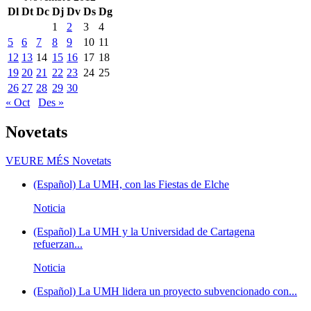
Dl
Dt
Dc
Dj
Dv
Ds
Dg
1
2
3
4
5
6
7
8
9
10
11
12
13
14
15
16
17
18
19
20
21
22
23
24
25
26
27
28
29
30
« Oct
Des »
Novetats
VEURE MÉS
Novetats
(Español) La UMH, con las Fiestas de Elche
Noticia
(Español) La UMH y la Universidad de Cartagena
refuerzan...
Noticia
(Español) La UMH lidera un proyecto subvencionado con...