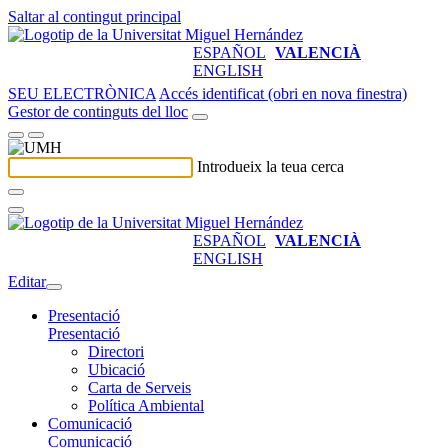
Saltar al contingut principal
ESPAÑOL
VALENCIÀ
ENGLISH
SEU ELECTRÒNICA
Accés identificat (obri en nova finestra)
Gestor de continguts del lloc
Introdueix la teua cerca
ESPAÑOL
VALENCIÀ
ENGLISH
Editar
Presentació
Presentació
Directori
Ubicació
Carta de Serveis
Política Ambiental
Comunicació
Comunicació