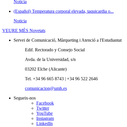
Noticia
(Español) Temperatura corporal elevada, taquicardia o...
Noticia
VEURE MÉS
Novetats
Servei de Comunicació, Màrqueting i Atenció a l'Estudiantat
Edif. Rectorado y Consejo Social
Avda. de la Universidad, s/n
03202 Elche (Alicante)
Tel. +34 96 665 8743 | +34 96 522 2646
comunicacion@umh.es
Segueix-nos
Facebook
Twitter
YouTube
Instagram
LinkedIn