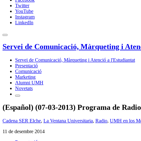
Twitter
YouTube
Instagram
LinkedIn
Servei de Comunicació, Màrqueting i Atenc
Servei de Comunicació, Màrqueting i Atenció a l'Estudiantat
Presentació
Comunicació
Marketing
Alumni UMH
Novetats
(Español) (07-03-2013) Programa de Radi
Cadena SER Elche
,
La Ventana Universitaria
,
Radio
,
UMH en los M
11 de desembre 2014