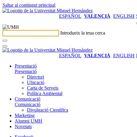
Saltar al contingut principal
ESPAÑOL
VALENCIÀ
ENGLISH
Introdueix la teua cerca
ESPAÑOL
VALENCIÀ
ENGLISH
Presentació
Presentació
Directori
Ubicació
Carta de Serveis
Política Ambiental
Comunicació
Comunicació
Divulgació Científica
Marketing
Alumni UMH
Novetats
Facebook