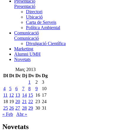
Presentació
Presentació
Directori
Ubicació
Carta de Serveis
Política Ambiental
Comunicació
Comunicació
Divulgació Científica
Marketing
Alumni UMH
Novetats
Març 2013
Dl
Dt
Dc
Dj
Dv
Ds
Dg
1
2
3
4
5
6
7
8
9
10
11
12
13
14
15
16
17
18
19
20
21
22
23
24
25
26
27
28
29
30
31
« Feb
Abr »
Novetats