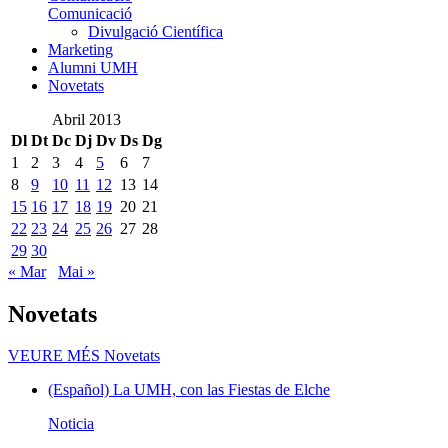
Comunicació
Divulgació Científica
Marketing
Alumni UMH
Novetats
Abril 2013
Dl
Dt
Dc
Dj
Dv
Ds
Dg
1
2
3
4
5
6
7
8
9
10
11
12
13
14
15
16
17
18
19
20
21
22
23
24
25
26
27
28
29
30
« Mar
Mai »
Novetats
VEURE MÉS
Novetats
(Español) La UMH, con las Fiestas de Elche
Noticia