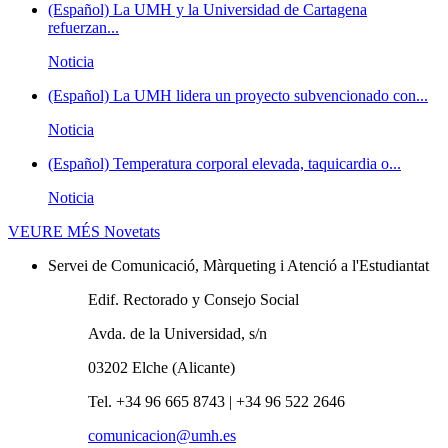
(Español) La UMH y la Universidad de Cartagena
refuerzan...
Noticia
(Español) La UMH lidera un proyecto subvencionado con...
Noticia
(Español) Temperatura corporal elevada, taquicardia o...
Noticia
VEURE MÉS
Novetats
Servei de Comunicació, Màrqueting i Atenció a l'Estudiantat
Edif. Rectorado y Consejo Social
Avda. de la Universidad, s/n
03202 Elche (Alicante)
Tel. +34 96 665 8743 | +34 96 522 2646
comunicacion@umh.es