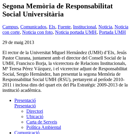
Segona Memòria de Responsabilitat
Social Universitària
Campus
,
Comunicados
,
Elx
,
Fuente
,
Institucional
,
Noticia
,
Noticia
con corte
,
Noticia con foto
,
Noticia portada UMH
,
Portada UMH
29 de maig 2013
El rector de la Universitat Miguel Hernández (UMH) d’Elx, Jesús
Pastor Ciurana, juntament amb el director del Consell Social de la
UMH, Francisco Borja, la vicerectora de Relacions Institucionals,
Mª Teresa Pérez Vázquez, i el vicerector adjunt de Responsabilitat
Social, Sergio Hernández, han presentat la segona Memòria de
Responsabilitat Social UMH (RSU), pertanyent al període 2010-
2011 i inclosa dins del quart eix del Pla Estratègic 2009-2013 de la
institució acadèmica.
Presentació
Presentació
Directori
Ubicació
Carta de Serveis
Política Ambiental
Comunicació