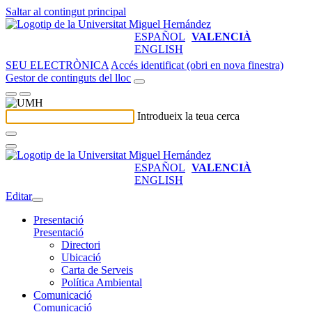
Saltar al contingut principal
ESPAÑOL
VALENCIÀ
ENGLISH
SEU ELECTRÒNICA
Accés identificat (obri en nova finestra)
Gestor de continguts del lloc
Introdueix la teua cerca
ESPAÑOL
VALENCIÀ
ENGLISH
Editar
Presentació
Presentació
Directori
Ubicació
Carta de Serveis
Política Ambiental
Comunicació
Comunicació