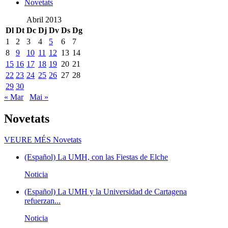
Novetats
Abril 2013
Dl
Dt
Dc
Dj
Dv
Ds
Dg
1
2
3
4
5
6
7
8
9
10
11
12
13
14
15
16
17
18
19
20
21
22
23
24
25
26
27
28
29
30
« Mar
Mai »
Novetats
VEURE MÉS
Novetats
(Español) La UMH, con las Fiestas de Elche
Noticia
(Español) La UMH y la Universidad de Cartagena
refuerzan...
Noticia