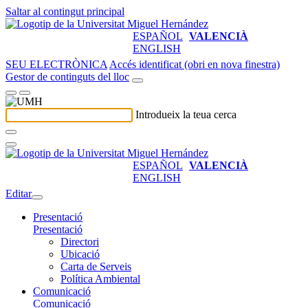
Saltar al contingut principal
ESPAÑOL
VALENCIÀ
ENGLISH
SEU ELECTRÒNICA
Accés identificat (obri en nova finestra)
Gestor de continguts del lloc
Introdueix la teua cerca
ESPAÑOL
VALENCIÀ
ENGLISH
Editar
Presentació
Presentació
Directori
Ubicació
Carta de Serveis
Política Ambiental
Comunicació
Comunicació