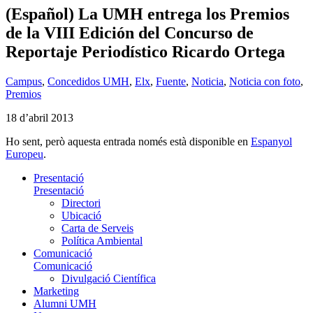
(Español) La UMH entrega los Premios
de la VIII Edición del Concurso de
Reportaje Periodístico Ricardo Ortega
Campus
,
Concedidos UMH
,
Elx
,
Fuente
,
Noticia
,
Noticia con foto
,
Premios
18 d’abril 2013
Ho sent, però aquesta entrada només està disponible en
Espanyol
Europeu
.
Presentació
Presentació
Directori
Ubicació
Carta de Serveis
Política Ambiental
Comunicació
Comunicació
Divulgació Científica
Marketing
Alumni UMH