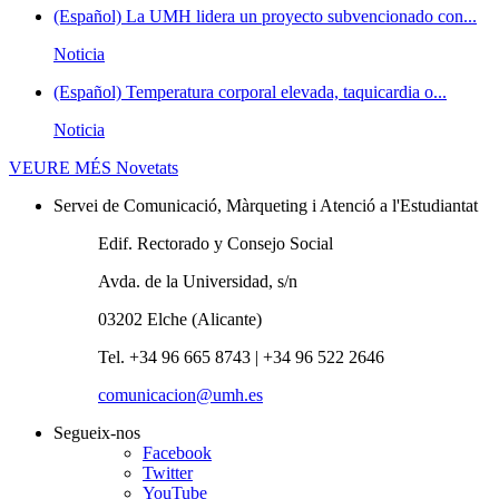
(Español) La UMH lidera un proyecto subvencionado con...
Noticia
(Español) Temperatura corporal elevada, taquicardia o...
Noticia
VEURE MÉS
Novetats
Servei de Comunicació, Màrqueting i Atenció a l'Estudiantat
Edif. Rectorado y Consejo Social
Avda. de la Universidad, s/n
03202 Elche (Alicante)
Tel. +34 96 665 8743 | +34 96 522 2646
comunicacion@umh.es
Segueix-nos
Facebook
Twitter
YouTube