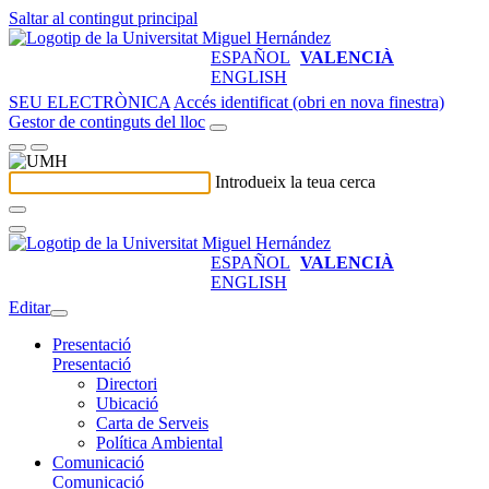
Saltar al contingut principal
ESPAÑOL
VALENCIÀ
ENGLISH
SEU ELECTRÒNICA
Accés identificat (obri en nova finestra)
Gestor de continguts del lloc
Introdueix la teua cerca
ESPAÑOL
VALENCIÀ
ENGLISH
Editar
Presentació
Presentació
Directori
Ubicació
Carta de Serveis
Política Ambiental
Comunicació
Comunicació