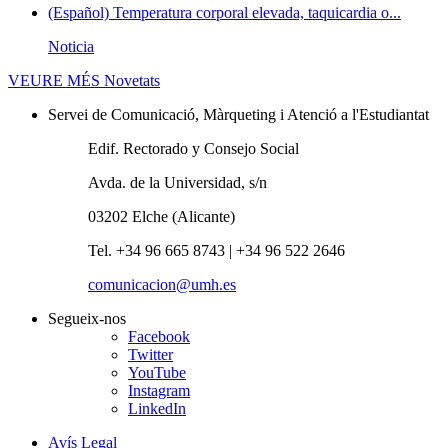
(Español) Temperatura corporal elevada, taquicardia o...
Noticia
VEURE MÉS
Novetats
Servei de Comunicació, Màrqueting i Atenció a l'Estudiantat
Edif. Rectorado y Consejo Social
Avda. de la Universidad, s/n
03202 Elche (Alicante)
Tel. +34 96 665 8743 | +34 96 522 2646
comunicacion@umh.es
Segueix-nos
Facebook
Twitter
YouTube
Instagram
LinkedIn
Avís Legal