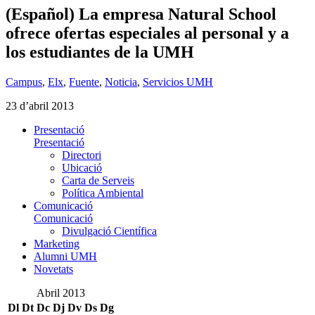
(Español) La empresa Natural School
ofrece ofertas especiales al personal y a
los estudiantes de la UMH
Campus
,
Elx
,
Fuente
,
Noticia
,
Servicios UMH
23 d’abril 2013
Presentació
Presentació
Directori
Ubicació
Carta de Serveis
Política Ambiental
Comunicació
Comunicació
Divulgació Científica
Marketing
Alumni UMH
Novetats
Abril 2013
Dl
Dt
Dc
Dj
Dv
Ds
Dg