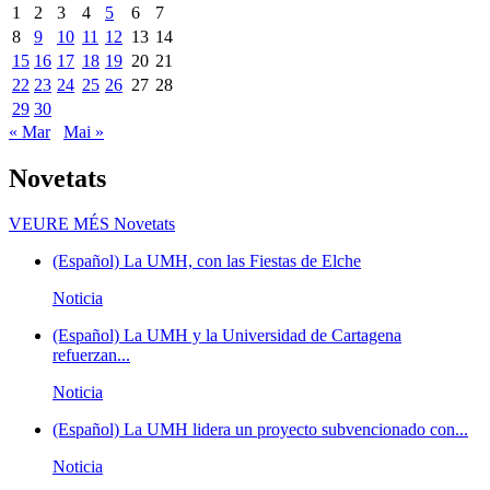
1
2
3
4
5
6
7
8
9
10
11
12
13
14
15
16
17
18
19
20
21
22
23
24
25
26
27
28
29
30
« Mar
Mai »
Novetats
VEURE MÉS
Novetats
(Español) La UMH, con las Fiestas de Elche
Noticia
(Español) La UMH y la Universidad de Cartagena
refuerzan...
Noticia
(Español) La UMH lidera un proyecto subvencionado con...
Noticia