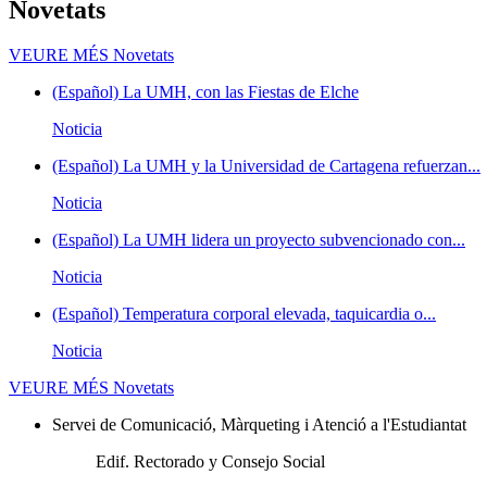
Novetats
VEURE MÉS
Novetats
(Español) La UMH, con las Fiestas de Elche
Noticia
(Español) La UMH y la Universidad de Cartagena refuerzan...
Noticia
(Español) La UMH lidera un proyecto subvencionado con...
Noticia
(Español) Temperatura corporal elevada, taquicardia o...
Noticia
VEURE MÉS
Novetats
Servei de Comunicació, Màrqueting i Atenció a l'Estudiantat
Edif. Rectorado y Consejo Social