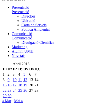
Presentació
Presentació
Directori
Ubicació
Carta de Serveis
Política Ambiental
Comunicació
Comunicació
Divulgació Científica
Marketing
Alumni UMH
Novetats
Abril 2013
Dl
Dt
Dc
Dj
Dv
Ds
Dg
1
2
3
4
5
6
7
8
9
10
11
12
13
14
15
16
17
18
19
20
21
22
23
24
25
26
27
28
29
30
« Mar
Mai »