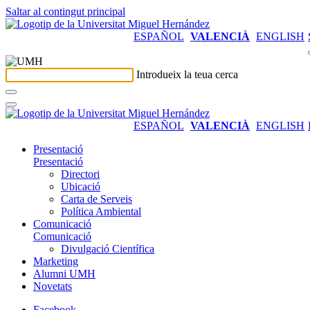
Saltar al contingut principal
ESPAÑOL
VALENCIÀ
ENGLISH
Introdueix la teua cerca
ESPAÑOL
VALENCIÀ
ENGLISH
Presentació
Presentació
Directori
Ubicació
Carta de Serveis
Política Ambiental
Comunicació
Comunicació
Divulgació Científica
Marketing
Alumni UMH
Novetats
Facebook