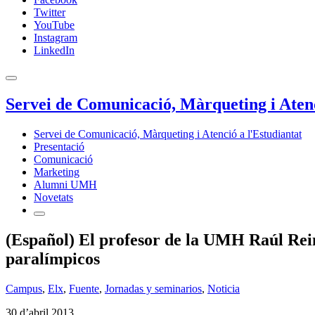
Twitter
YouTube
Instagram
LinkedIn
Servei de Comunicació, Màrqueting i Atenc
Servei de Comunicació, Màrqueting i Atenció a l'Estudiantat
Presentació
Comunicació
Marketing
Alumni UMH
Novetats
(Español) El profesor de la UMH Raúl Reina
paralímpicos
Campus
,
Elx
,
Fuente
,
Jornadas y seminarios
,
Noticia
30 d’abril 2013