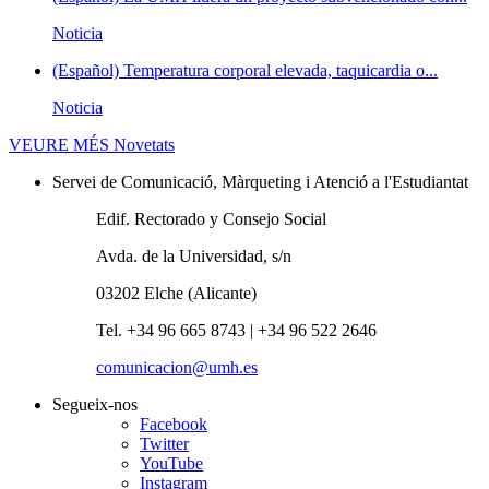
Noticia
(Español) Temperatura corporal elevada, taquicardia o...
Noticia
VEURE MÉS
Novetats
Servei de Comunicació, Màrqueting i Atenció a l'Estudiantat
Edif. Rectorado y Consejo Social
Avda. de la Universidad, s/n
03202 Elche (Alicante)
Tel. +34 96 665 8743 | +34 96 522 2646
comunicacion@umh.es
Segueix-nos
Facebook
Twitter
YouTube
Instagram