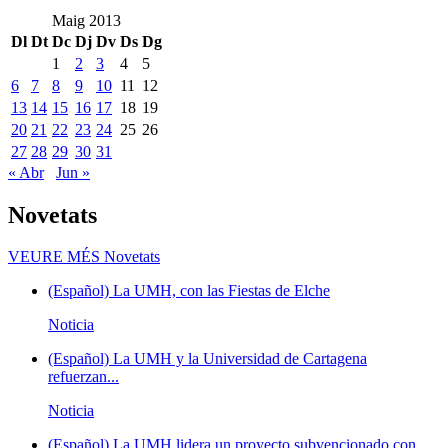
Maig 2013
Dl
Dt
Dc
Dj
Dv
Ds
Dg
1
2
3
4
5
6
7
8
9
10
11
12
13
14
15
16
17
18
19
20
21
22
23
24
25
26
27
28
29
30
31
« Abr
Jun »
Novetats
VEURE MÉS
Novetats
(Español) La UMH, con las Fiestas de Elche
Noticia
(Español) La UMH y la Universidad de Cartagena
refuerzan...
Noticia
(Español) La UMH lidera un proyecto subvencionado con...