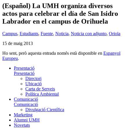
(Español) La UMH organiza diversos
actos para celebrar el día de San Isidro
Labrador en el campus de Orihuela
Campus
,
Estudiants
,
Fuente
,
Noticia
,
Noticia con adjunto
,
Oriola
15 de maig 2013
Ho sent, però aquesta entrada només està disponible en
Espanyol
Europeu
.
Presentació
Presentació
Directori
Ubicació
Carta de Serveis
Política Ambiental
Comunicació
Comunicació
Divulgació Científica
Marketing
Alumni UMH
Novetats