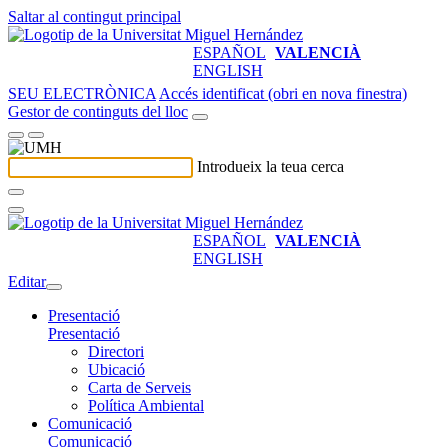
Saltar al contingut principal
ESPAÑOL
VALENCIÀ
ENGLISH
SEU ELECTRÒNICA
Accés identificat (obri en nova finestra)
Gestor de continguts del lloc
Introdueix la teua cerca
ESPAÑOL
VALENCIÀ
ENGLISH
Editar
Presentació
Presentació
Directori
Ubicació
Carta de Serveis
Política Ambiental
Comunicació
Comunicació