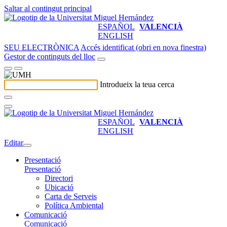
Saltar al contingut principal
ESPAÑOL
VALENCIÀ
ENGLISH
SEU ELECTRÒNICA
Accés identificat (obri en nova finestra)
Gestor de continguts del lloc
Introdueix la teua cerca
ESPAÑOL
VALENCIÀ
ENGLISH
Editar
Presentació
Presentació
Directori
Ubicació
Carta de Serveis
Política Ambiental
Comunicació
Comunicació