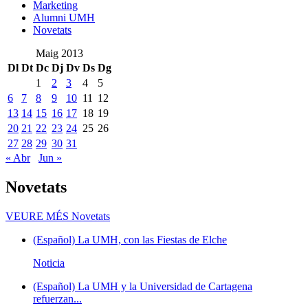
Marketing
Alumni UMH
Novetats
Maig 2013
Dl
Dt
Dc
Dj
Dv
Ds
Dg
1
2
3
4
5
6
7
8
9
10
11
12
13
14
15
16
17
18
19
20
21
22
23
24
25
26
27
28
29
30
31
« Abr
Jun »
Novetats
VEURE MÉS
Novetats
(Español) La UMH, con las Fiestas de Elche
Noticia
(Español) La UMH y la Universidad de Cartagena
refuerzan...