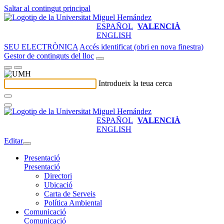
Saltar al contingut principal
ESPAÑOL
VALENCIÀ
ENGLISH
SEU ELECTRÒNICA
Accés identificat (obri en nova finestra)
Gestor de continguts del lloc
Introdueix la teua cerca
ESPAÑOL
VALENCIÀ
ENGLISH
Editar
Presentació
Presentació
Directori
Ubicació
Carta de Serveis
Política Ambiental
Comunicació
Comunicació