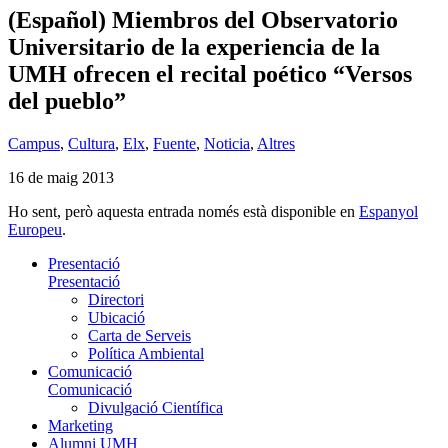
(Español) Miembros del Observatorio
Universitario de la experiencia de la
UMH ofrecen el recital poético “Versos
del pueblo”
Campus
,
Cultura
,
Elx
,
Fuente
,
Noticia
,
Altres
16 de maig 2013
Ho sent, però aquesta entrada només està disponible en
Espanyol
Europeu
.
Presentació
Presentació
Directori
Ubicació
Carta de Serveis
Política Ambiental
Comunicació
Comunicació
Divulgació Científica
Marketing
Alumni UMH