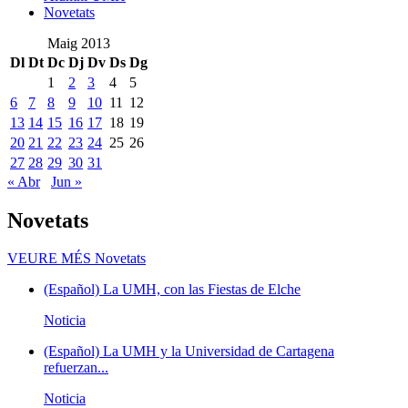
Novetats
Maig 2013
Dl
Dt
Dc
Dj
Dv
Ds
Dg
1
2
3
4
5
6
7
8
9
10
11
12
13
14
15
16
17
18
19
20
21
22
23
24
25
26
27
28
29
30
31
« Abr
Jun »
Novetats
VEURE MÉS
Novetats
(Español) La UMH, con las Fiestas de Elche
Noticia
(Español) La UMH y la Universidad de Cartagena
refuerzan...
Noticia