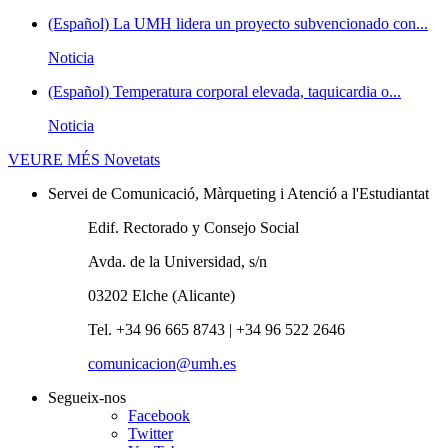
(Español) La UMH lidera un proyecto subvencionado con...
Noticia
(Español) Temperatura corporal elevada, taquicardia o...
Noticia
VEURE MÉS
Novetats
Servei de Comunicació, Màrqueting i Atenció a l'Estudiantat
Edif. Rectorado y Consejo Social
Avda. de la Universidad, s/n
03202 Elche (Alicante)
Tel. +34 96 665 8743 | +34 96 522 2646
comunicacion@umh.es
Segueix-nos
Facebook
Twitter