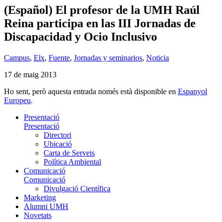
(Español) El profesor de la UMH Raúl
Reina participa en las III Jornadas de
Discapacidad y Ocio Inclusivo
Campus
,
Elx
,
Fuente
,
Jornadas y seminarios
,
Noticia
17 de maig 2013
Ho sent, però aquesta entrada només està disponible en
Espanyol
Europeu
.
Presentació
Presentació
Directori
Ubicació
Carta de Serveis
Política Ambiental
Comunicació
Comunicació
Divulgació Científica
Marketing
Alumni UMH
Novetats