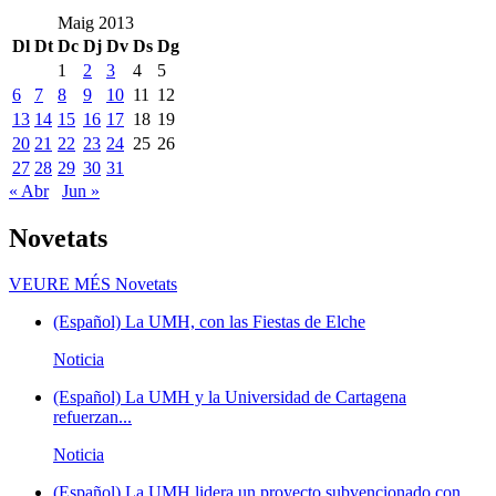
Maig 2013
Dl
Dt
Dc
Dj
Dv
Ds
Dg
1
2
3
4
5
6
7
8
9
10
11
12
13
14
15
16
17
18
19
20
21
22
23
24
25
26
27
28
29
30
31
« Abr
Jun »
Novetats
VEURE MÉS
Novetats
(Español) La UMH, con las Fiestas de Elche
Noticia
(Español) La UMH y la Universidad de Cartagena
refuerzan...
Noticia
(Español) La UMH lidera un proyecto subvencionado con...