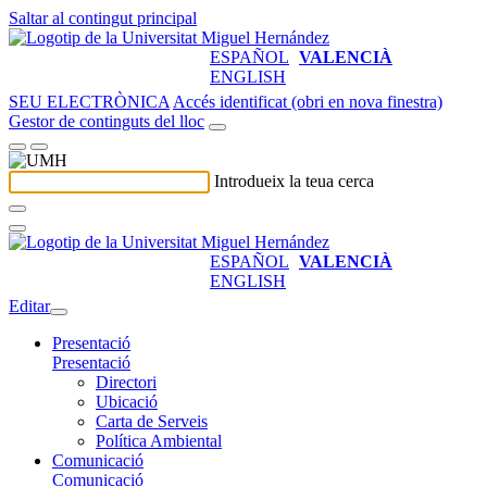
Saltar al contingut principal
ESPAÑOL
VALENCIÀ
ENGLISH
SEU ELECTRÒNICA
Accés identificat (obri en nova finestra)
Gestor de continguts del lloc
Introdueix la teua cerca
ESPAÑOL
VALENCIÀ
ENGLISH
Editar
Presentació
Presentació
Directori
Ubicació
Carta de Serveis
Política Ambiental
Comunicació
Comunicació