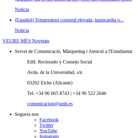
Noticia
(Español) Temperatura corporal elevada, taquicardia o...
Noticia
VEURE MÉS
Novetats
Servei de Comunicació, Màrqueting i Atenció a l'Estudiantat
Edif. Rectorado y Consejo Social
Avda. de la Universidad, s/n
03202 Elche (Alicante)
Tel. +34 96 665 8743 | +34 96 522 2646
comunicacion@umh.es
Segueix-nos
Facebook
Twitter
YouTube
Instagram