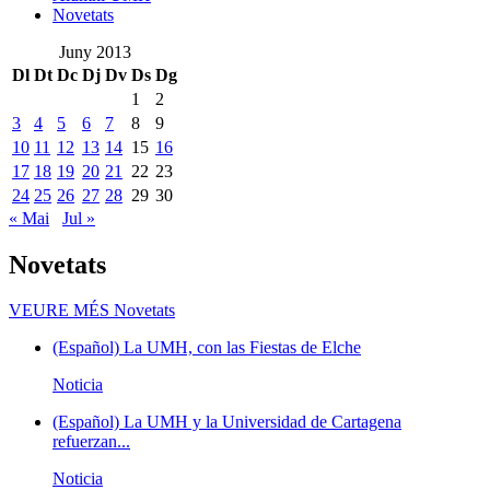
Novetats
Juny 2013
Dl
Dt
Dc
Dj
Dv
Ds
Dg
1
2
3
4
5
6
7
8
9
10
11
12
13
14
15
16
17
18
19
20
21
22
23
24
25
26
27
28
29
30
« Mai
Jul »
Novetats
VEURE MÉS
Novetats
(Español) La UMH, con las Fiestas de Elche
Noticia
(Español) La UMH y la Universidad de Cartagena
refuerzan...
Noticia