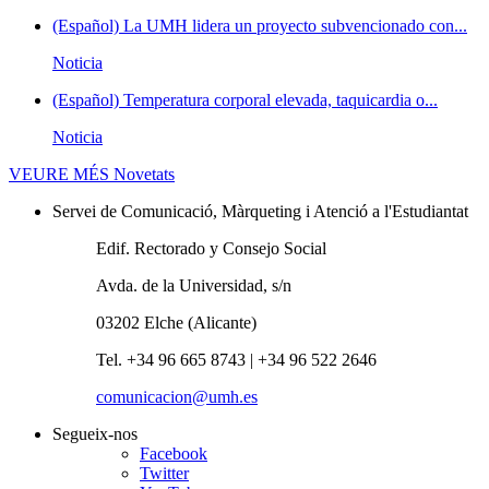
(Español) La UMH lidera un proyecto subvencionado con...
Noticia
(Español) Temperatura corporal elevada, taquicardia o...
Noticia
VEURE MÉS
Novetats
Servei de Comunicació, Màrqueting i Atenció a l'Estudiantat
Edif. Rectorado y Consejo Social
Avda. de la Universidad, s/n
03202 Elche (Alicante)
Tel. +34 96 665 8743 | +34 96 522 2646
comunicacion@umh.es
Segueix-nos
Facebook
Twitter