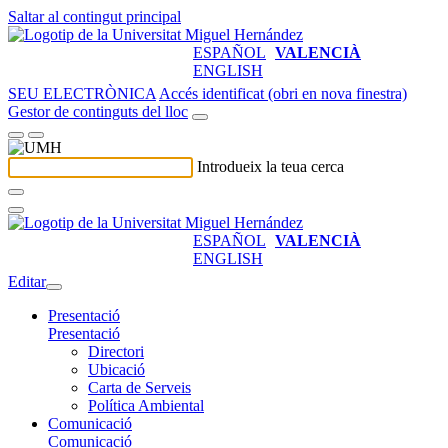
Saltar al contingut principal
ESPAÑOL
VALENCIÀ
ENGLISH
SEU ELECTRÒNICA
Accés identificat (obri en nova finestra)
Gestor de continguts del lloc
Introdueix la teua cerca
ESPAÑOL
VALENCIÀ
ENGLISH
Editar
Presentació
Presentació
Directori
Ubicació
Carta de Serveis
Política Ambiental
Comunicació
Comunicació