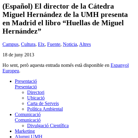
(Español) El director de la Cátedra
Miguel Hernández de la UMH presenta
en Madrid el libro “Huellas de Miguel
Hernández”
Campus
,
Cultura
,
Elx
,
Fuente
,
Noticia
,
Altres
18 de juny 2013
Ho sent, però aquesta entrada només està disponible en
Espanyol
Europeu
.
Presentació
Presentació
Directori
Ubicació
Carta de Serveis
Política Ambiental
Comunicació
Comunicació
Divulgació Científica
Marketing
Alumni UMH