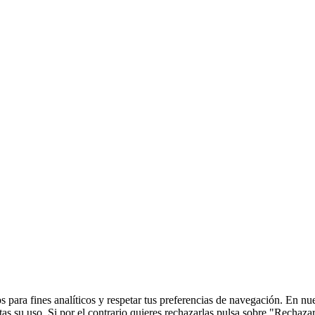
 para fines analíticos y respetar tus preferencias de navegación. En nu
s su uso. Si por el contrario quieres rechazarlas pulsa sobre "Rechaza