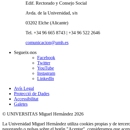
Edif. Rectorado y Consejo Social
Avda. de la Universidad, s/n
03202 Elche (Alicante)
Tel. +34 96 665 8743 | +34 96 522 2646
comunicacion@umh.es
Segueix-nos
Facebook
Twitter
YouTube
Instagram
LinkedIn
Avís Legal
Protecció de Dades
Accessibilitat
Galetes
© UNIVERSITAS Miguel Hernández 2026
La Universidad Miguel Hernández utiliza cookies propias y de terceros
navegando o pulsas sobre el botón "Aceptar", consideramos que acepta