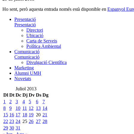
Ho sent, però aquesta entrada només està disponible en
Espanyol Eur
Presentació
Presentació
Directori
Ubicació
Carta de Serveis
Política Ambiental
Comunicació
Comunicació
Divulgació Científica
Marketing
Alumni UMH
Novetats
Juliol 2013
Dl
Dt
Dc
Dj
Dv
Ds
Dg
1
2
3
4
5
6
7
8
9
10
11
12
13
14
15
16
17
18
19
20
21
22
23
24
25
26
27
28
29
30
31