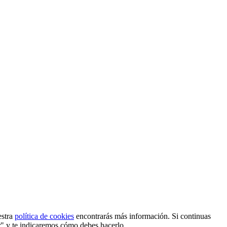
estra
política de cookies
encontrarás más información. Si continuas
r" y te indicaremos cómo debes hacerlo.