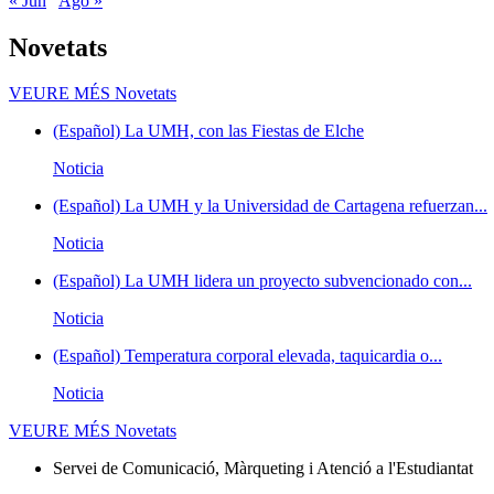
« Jun
Ago »
Novetats
VEURE MÉS
Novetats
(Español) La UMH, con las Fiestas de Elche
Noticia
(Español) La UMH y la Universidad de Cartagena refuerzan...
Noticia
(Español) La UMH lidera un proyecto subvencionado con...
Noticia
(Español) Temperatura corporal elevada, taquicardia o...
Noticia
VEURE MÉS
Novetats
Servei de Comunicació, Màrqueting i Atenció a l'Estudiantat