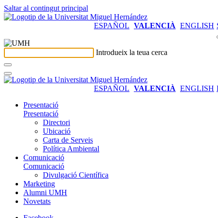
Saltar al contingut principal
ESPAÑOL
VALENCIÀ
ENGLISH
Introdueix la teua cerca
ESPAÑOL
VALENCIÀ
ENGLISH
Presentació
Presentació
Directori
Ubicació
Carta de Serveis
Política Ambiental
Comunicació
Comunicació
Divulgació Científica
Marketing
Alumni UMH
Novetats
Facebook