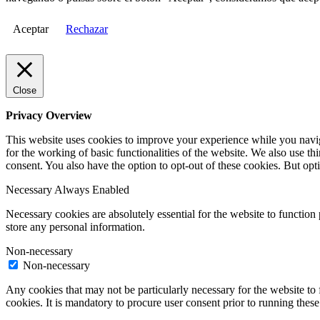
Aceptar
Rechazar
Close
Privacy Overview
This website uses cookies to improve your experience while you naviga
for the working of basic functionalities of the website. We also use t
consent. You also have the option to opt-out of these cookies. But op
Necessary
Always Enabled
Necessary cookies are absolutely essential for the website to function 
store any personal information.
Non-necessary
Non-necessary
Any cookies that may not be particularly necessary for the website to 
cookies. It is mandatory to procure user consent prior to running thes