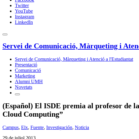
Twitter
YouTube
Instagram
LinkedIn
Servei de Comunicació, Màrqueting i Atenc
Servei de Comunicació, Màrqueting i Atenció a l'Estudiantat
Presentació
Comunicació
Marketing
Alumni UMH
Novetats
(Español) El ISDE premia al profesor de 
Cloud Computing”
Campus
,
Elx
,
Fuente
,
Investigación
,
Noticia
29 de juliol 2013