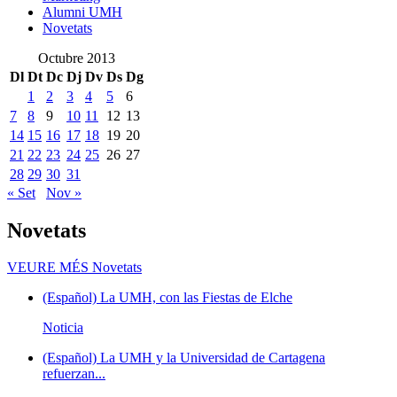
Alumni UMH
Novetats
Octubre 2013
Dl
Dt
Dc
Dj
Dv
Ds
Dg
1
2
3
4
5
6
7
8
9
10
11
12
13
14
15
16
17
18
19
20
21
22
23
24
25
26
27
28
29
30
31
« Set
Nov »
Novetats
VEURE MÉS
Novetats
(Español) La UMH, con las Fiestas de Elche
Noticia
(Español) La UMH y la Universidad de Cartagena
refuerzan...