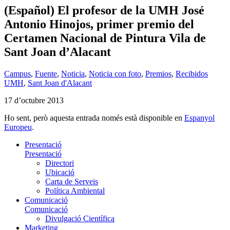
(Español) El profesor de la UMH José
Antonio Hinojos, primer premio del
Certamen Nacional de Pintura Vila de
Sant Joan d’Alacant
Campus
,
Fuente
,
Noticia
,
Noticia con foto
,
Premios
,
Recibidos
UMH
,
Sant Joan d'Alacant
17 d’octubre 2013
Ho sent, però aquesta entrada només està disponible en
Espanyol
Europeu
.
Presentació
Presentació
Directori
Ubicació
Carta de Serveis
Política Ambiental
Comunicació
Comunicació
Divulgació Científica
Marketing