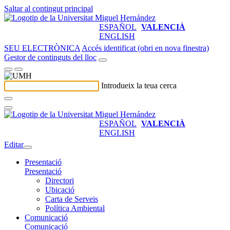
Saltar al contingut principal
ESPAÑOL
VALENCIÀ
ENGLISH
SEU ELECTRÒNICA
Accés identificat (obri en nova finestra)
Gestor de continguts del lloc
Introdueix la teua cerca
ESPAÑOL
VALENCIÀ
ENGLISH
Editar
Presentació
Presentació
Directori
Ubicació
Carta de Serveis
Política Ambiental
Comunicació
Comunicació