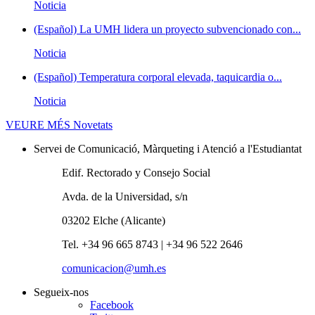
Noticia
(Español) La UMH lidera un proyecto subvencionado con...
Noticia
(Español) Temperatura corporal elevada, taquicardia o...
Noticia
VEURE MÉS
Novetats
Servei de Comunicació, Màrqueting i Atenció a l'Estudiantat
Edif. Rectorado y Consejo Social
Avda. de la Universidad, s/n
03202 Elche (Alicante)
Tel. +34 96 665 8743 | +34 96 522 2646
comunicacion@umh.es
Segueix-nos
Facebook