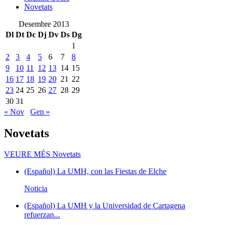
Novetats
Desembre 2013
Dl
Dt
Dc
Dj
Dv
Ds
Dg
1
2
3
4
5
6
7
8
9
10
11
12
13
14
15
16
17
18
19
20
21
22
23
24
25
26
27
28
29
30
31
« Nov
Gen »
Novetats
VEURE MÉS
Novetats
(Español) La UMH, con las Fiestas de Elche
Noticia
(Español) La UMH y la Universidad de Cartagena
refuerzan...