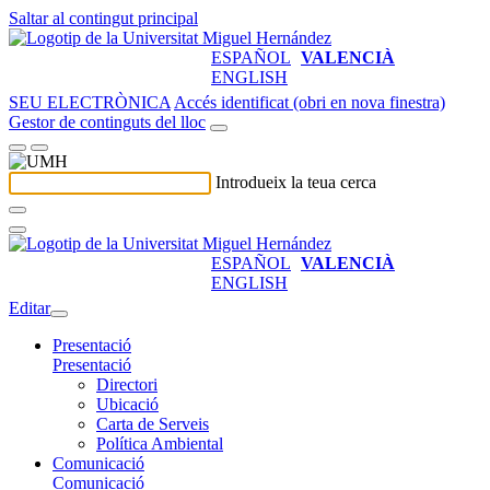
Saltar al contingut principal
ESPAÑOL
VALENCIÀ
ENGLISH
SEU ELECTRÒNICA
Accés identificat (obri en nova finestra)
Gestor de continguts del lloc
Introdueix la teua cerca
ESPAÑOL
VALENCIÀ
ENGLISH
Editar
Presentació
Presentació
Directori
Ubicació
Carta de Serveis
Política Ambiental
Comunicació
Comunicació