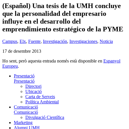
(Español) Una tesis de la UMH concluye
que la personalidad del empresario
influye en el desarrollo del
emprendimiento estratégico de la PYME
Campus
,
Elx
,
Fuente
,
Investigación
,
Investigaciones
,
Noticia
17 de desembre 2013
Ho sent, però aquesta entrada només està disponible en
Espanyol
Europeu
.
Presentació
Presentació
Directori
Ubicació
Carta de Serveis
Política Ambiental
Comunicació
Comunicació
Divulgació Científica
Marketing
Alumni UMH