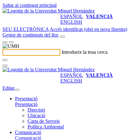
Saltar al contingut principal
ESPAÑOL
VALENCIÀ
ENGLISH
SEU ELECTRÒNICA
Accés identificat (obri en nova finestra)
Gestor de continguts del lloc
Introdueix la teua cerca
ESPAÑOL
VALENCIÀ
ENGLISH
Editar
Presentació
Presentació
Directori
Ubicació
Carta de Serveis
Política Ambiental
Comunicació
Comunicació