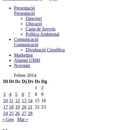
Presentació
Presentació
Directori
Ubicació
Carta de Serveis
Política Ambiental
Comunicació
Comunicació
Divulgació Científica
Marketing
Alumni UMH
Novetats
Febrer 2014
Dl
Dt
Dc
Dj
Dv
Ds
Dg
1
2
3
4
5
6
7
8
9
10
11
12
13
14
15
16
17
18
19
20
21
22
23
24
25
26
27
28
« Gen
Mar »