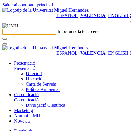
Saltar al contingut principal
ESPAÑOL
VALENCIÀ
ENGLISH
Introdueix la teua cerca
ESPAÑOL
VALENCIÀ
ENGLISH
Presentació
Presentació
Directori
Ubicació
Carta de Serveis
Política Ambiental
Comunicació
Comunicació
Divulgació Científica
Marketing
Alumni UMH
Novetats
Facebook