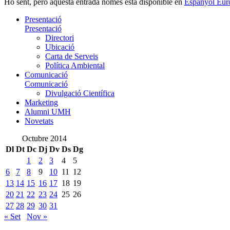
Ho sent, però aquesta entrada només està disponible en
Espanyol Eur
Presentació
Presentació
Directori
Ubicació
Carta de Serveis
Política Ambiental
Comunicació
Comunicació
Divulgació Científica
Marketing
Alumni UMH
Novetats
Octubre 2014
Dl
Dt
Dc
Dj
Dv
Ds
Dg
1
2
3
4
5
6
7
8
9
10
11
12
13
14
15
16
17
18
19
20
21
22
23
24
25
26
27
28
29
30
31
« Set
Nov »