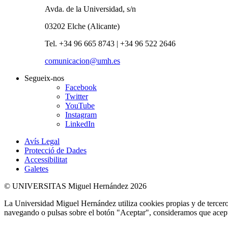
Avda. de la Universidad, s/n
03202 Elche (Alicante)
Tel. +34 96 665 8743 | +34 96 522 2646
comunicacion@umh.es
Segueix-nos
Facebook
Twitter
YouTube
Instagram
LinkedIn
Avís Legal
Protecció de Dades
Accessibilitat
Galetes
© UNIVERSITAS Miguel Hernández 2026
La Universidad Miguel Hernández utiliza cookies propias y de terceros
navegando o pulsas sobre el botón "Aceptar", consideramos que acepta