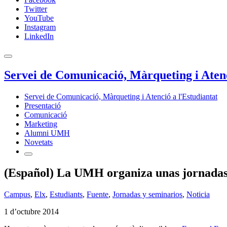
Twitter
YouTube
Instagram
LinkedIn
Servei de Comunicació, Màrqueting i Atenc
Servei de Comunicació, Màrqueting i Atenció a l'Estudiantat
Presentació
Comunicació
Marketing
Alumni UMH
Novetats
(Español) La UMH organiza unas jornadas p
Campus
,
Elx
,
Estudiants
,
Fuente
,
Jornadas y seminarios
,
Noticia
1 d’octubre 2014