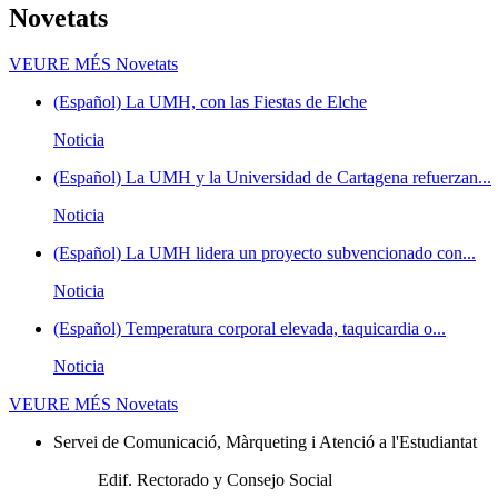
Novetats
VEURE MÉS
Novetats
(Español) La UMH, con las Fiestas de Elche
Noticia
(Español) La UMH y la Universidad de Cartagena refuerzan...
Noticia
(Español) La UMH lidera un proyecto subvencionado con...
Noticia
(Español) Temperatura corporal elevada, taquicardia o...
Noticia
VEURE MÉS
Novetats
Servei de Comunicació, Màrqueting i Atenció a l'Estudiantat
Edif. Rectorado y Consejo Social