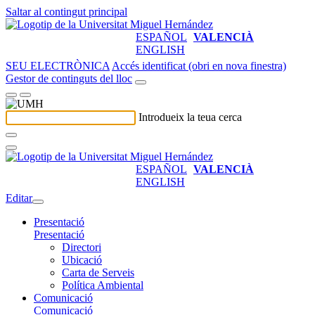
Saltar al contingut principal
ESPAÑOL
VALENCIÀ
ENGLISH
SEU ELECTRÒNICA
Accés identificat (obri en nova finestra)
Gestor de continguts del lloc
Introdueix la teua cerca
ESPAÑOL
VALENCIÀ
ENGLISH
Editar
Presentació
Presentació
Directori
Ubicació
Carta de Serveis
Política Ambiental
Comunicació
Comunicació