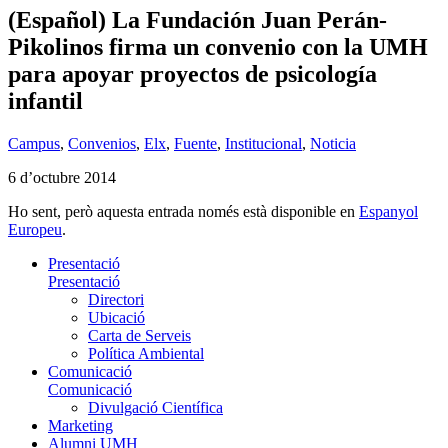
(Español) La Fundación Juan Perán-
Pikolinos firma un convenio con la UMH
para apoyar proyectos de psicología
infantil
Campus
,
Convenios
,
Elx
,
Fuente
,
Institucional
,
Noticia
6 d’octubre 2014
Ho sent, però aquesta entrada només està disponible en
Espanyol
Europeu
.
Presentació
Presentació
Directori
Ubicació
Carta de Serveis
Política Ambiental
Comunicació
Comunicació
Divulgació Científica
Marketing
Alumni UMH