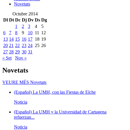
Novetats
Octubre 2014
Dl
Dt
Dc
Dj
Dv
Ds
Dg
1
2
3
4
5
6
7
8
9
10
11
12
13
14
15
16
17
18
19
20
21
22
23
24
25
26
27
28
29
30
31
« Set
Nov »
Novetats
VEURE MÉS
Novetats
(Español) La UMH, con las Fiestas de Elche
Noticia
(Español) La UMH y la Universidad de Cartagena
refuerzan...
Noticia