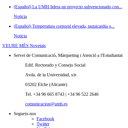
(Español) La UMH lidera un proyecto subvencionado con...
Noticia
(Español) Temperatura corporal elevada, taquicardia o...
Noticia
VEURE MÉS
Novetats
Servei de Comunicació, Màrqueting i Atenció a l'Estudiantat
Edif. Rectorado y Consejo Social
Avda. de la Universidad, s/n
03202 Elche (Alicante)
Tel. +34 96 665 8743 | +34 96 522 2646
comunicacion@umh.es
Segueix-nos
Facebook
Twitter