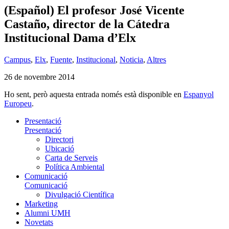
(Español) El profesor José Vicente
Castaño, director de la Cátedra
Institucional Dama d’Elx
Campus
,
Elx
,
Fuente
,
Institucional
,
Noticia
,
Altres
26 de novembre 2014
Ho sent, però aquesta entrada només està disponible en
Espanyol
Europeu
.
Presentació
Presentació
Directori
Ubicació
Carta de Serveis
Política Ambiental
Comunicació
Comunicació
Divulgació Científica
Marketing
Alumni UMH
Novetats