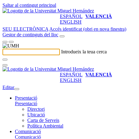
Saltar al contingut principal
ESPAÑOL
VALENCIÀ
ENGLISH
SEU ELECTRÒNICA
Accés identificat (obri en nova finestra)
Gestor de continguts del lloc
Introdueix la teua cerca
ESPAÑOL
VALENCIÀ
ENGLISH
Editar
Presentació
Presentació
Directori
Ubicació
Carta de Serveis
Política Ambiental
Comunicació
Comunicació