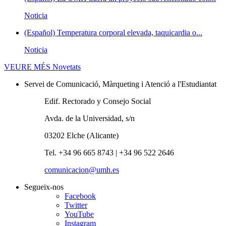
Noticia
(Español) Temperatura corporal elevada, taquicardia o...
Noticia
VEURE MÉS
Novetats
Servei de Comunicació, Màrqueting i Atenció a l'Estudiantat
Edif. Rectorado y Consejo Social
Avda. de la Universidad, s/n
03202 Elche (Alicante)
Tel. +34 96 665 8743 | +34 96 522 2646
comunicacion@umh.es
Segueix-nos
Facebook
Twitter
YouTube
Instagram