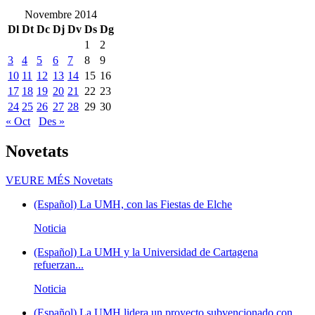
Novembre 2014
Dl
Dt
Dc
Dj
Dv
Ds
Dg
1
2
3
4
5
6
7
8
9
10
11
12
13
14
15
16
17
18
19
20
21
22
23
24
25
26
27
28
29
30
« Oct
Des »
Novetats
VEURE MÉS
Novetats
(Español) La UMH, con las Fiestas de Elche
Noticia
(Español) La UMH y la Universidad de Cartagena
refuerzan...
Noticia
(Español) La UMH lidera un proyecto subvencionado con...