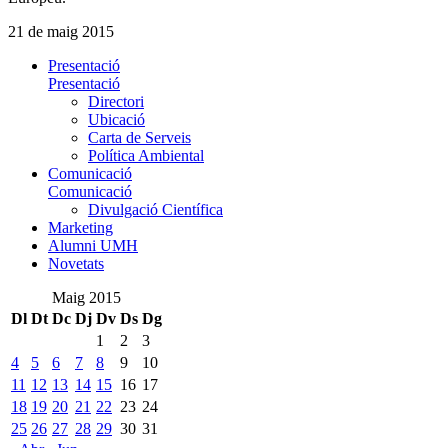
21 de maig 2015
Presentació
Presentació
Directori
Ubicació
Carta de Serveis
Política Ambiental
Comunicació
Comunicació
Divulgació Científica
Marketing
Alumni UMH
Novetats
Maig 2015
Dl
Dt
Dc
Dj
Dv
Ds
Dg
1
2
3
4
5
6
7
8
9
10
11
12
13
14
15
16
17
18
19
20
21
22
23
24
25
26
27
28
29
30
31