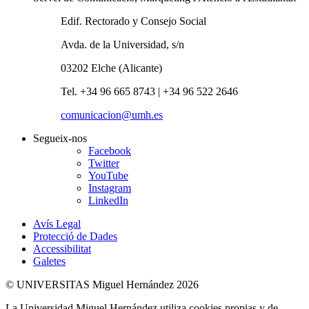
Edif. Rectorado y Consejo Social
Avda. de la Universidad, s/n
03202 Elche (Alicante)
Tel. +34 96 665 8743 | +34 96 522 2646
comunicacion@umh.es
Segueix-nos
Facebook
Twitter
YouTube
Instagram
LinkedIn
Avís Legal
Protecció de Dades
Accessibilitat
Galetes
© UNIVERSITAS Miguel Hernández 2026
La Universidad Miguel Hernández utiliza cookies propias y de