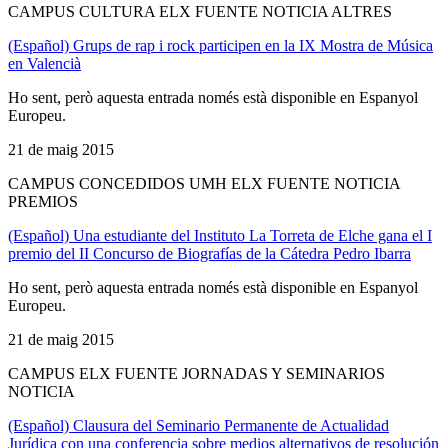
CAMPUS CULTURA ELX FUENTE NOTICIA ALTRES
(Español) Grups de rap i rock participen en la IX Mostra de Música
en Valencià
Ho sent, però aquesta entrada només està disponible en Espanyol
Europeu.
21 de maig 2015
CAMPUS CONCEDIDOS UMH ELX FUENTE NOTICIA
PREMIOS
(Español) Una estudiante del Instituto La Torreta de Elche gana el I
premio del II Concurso de Biografías de la Cátedra Pedro Ibarra
Ho sent, però aquesta entrada només està disponible en Espanyol
Europeu.
21 de maig 2015
CAMPUS ELX FUENTE JORNADAS Y SEMINARIOS
NOTICIA
(Español) Clausura del Seminario Permanente de Actualidad
Jurídica con una conferencia sobre medios alternativos de resolución