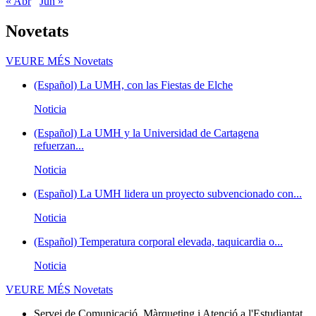
« Abr
Jun »
Novetats
VEURE MÉS
Novetats
(Español) La UMH, con las Fiestas de Elche
Noticia
(Español) La UMH y la Universidad de Cartagena
refuerzan...
Noticia
(Español) La UMH lidera un proyecto subvencionado con...
Noticia
(Español) Temperatura corporal elevada, taquicardia o...
Noticia
VEURE MÉS
Novetats
Servei de Comunicació, Màrqueting i Atenció a l'Estudiantat