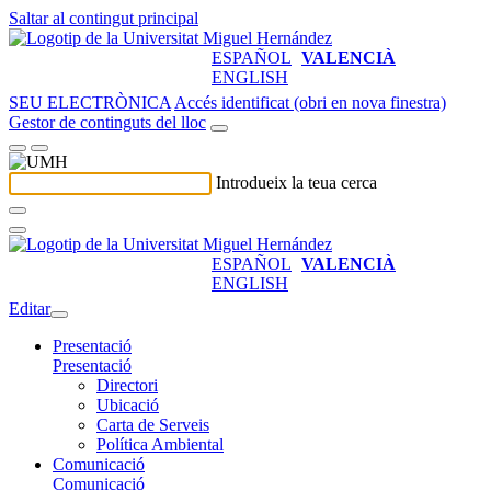
Saltar al contingut principal
ESPAÑOL
VALENCIÀ
ENGLISH
SEU ELECTRÒNICA
Accés identificat (obri en nova finestra)
Gestor de continguts del lloc
Introdueix la teua cerca
ESPAÑOL
VALENCIÀ
ENGLISH
Editar
Presentació
Presentació
Directori
Ubicació
Carta de Serveis
Política Ambiental
Comunicació
Comunicació