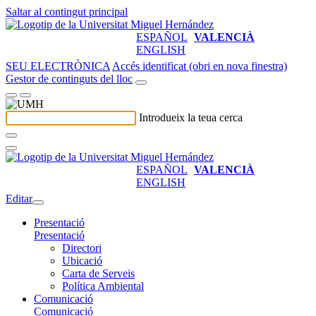
Saltar al contingut principal
ESPAÑOL
VALENCIÀ
ENGLISH
SEU ELECTRÒNICA
Accés identificat (obri en nova finestra)
Gestor de continguts del lloc
Introdueix la teua cerca
ESPAÑOL
VALENCIÀ
ENGLISH
Editar
Presentació
Presentació
Directori
Ubicació
Carta de Serveis
Política Ambiental
Comunicació
Comunicació