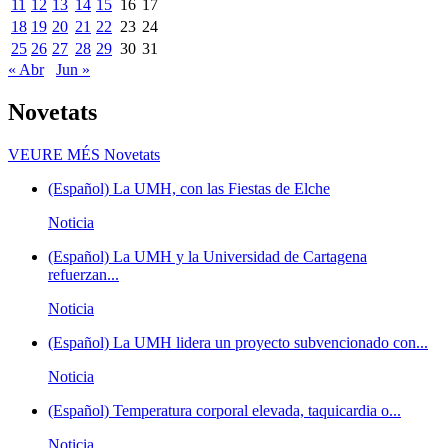
11
12
13
14
15
16
17
18
19
20
21
22
23
24
25
26
27
28
29
30
31
« Abr
Jun »
Novetats
VEURE MÉS
Novetats
(Español) La UMH, con las Fiestas de Elche
Noticia
(Español) La UMH y la Universidad de Cartagena
refuerzan...
Noticia
(Español) La UMH lidera un proyecto subvencionado con...
Noticia
(Español) Temperatura corporal elevada, taquicardia o...
Noticia