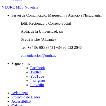
VEURE MÉS
Novetats
Servei de Comunicació, Màrqueting i Atenció a l'Estudiantat
Edif. Rectorado y Consejo Social
Avda. de la Universidad, s/n
03202 Elche (Alicante)
Tel. +34 96 665 8743 | +34 96 522 2646
comunicacion@umh.es
Segueix-nos
Facebook
Twitter
YouTube
Instagram
LinkedIn
Avís Legal
Protecció de Dades
Accessibilitat
Galetes