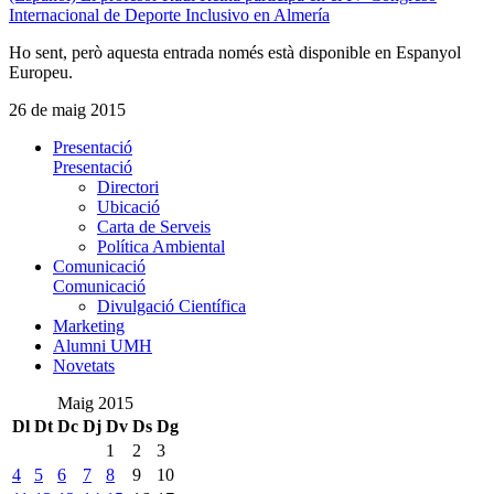
Internacional de Deporte Inclusivo en Almería
Ho sent, però aquesta entrada només està disponible en Espanyol
Europeu.
26 de maig 2015
Presentació
Presentació
Directori
Ubicació
Carta de Serveis
Política Ambiental
Comunicació
Comunicació
Divulgació Científica
Marketing
Alumni UMH
Novetats
Maig 2015
Dl
Dt
Dc
Dj
Dv
Ds
Dg
1
2
3
4
5
6
7
8
9
10