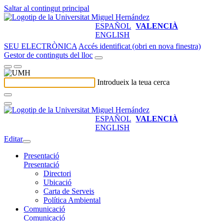
Saltar al contingut principal
ESPAÑOL
VALENCIÀ
ENGLISH
SEU ELECTRÒNICA
Accés identificat (obri en nova finestra)
Gestor de continguts del lloc
Introdueix la teua cerca
ESPAÑOL
VALENCIÀ
ENGLISH
Editar
Presentació
Presentació
Directori
Ubicació
Carta de Serveis
Política Ambiental
Comunicació
Comunicació