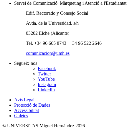
Servei de Comunicació, Màrqueting i Atenció a l'Estudiantat
Edif. Rectorado y Consejo Social
Avda. de la Universidad, s/n
03202 Elche (Alicante)
Tel. +34 96 665 8743 | +34 96 522 2646
comunicacion@umh.es
Segueix-nos
Facebook
Twitter
YouTube
Instagram
LinkedIn
Avís Legal
Protecció de Dades
Accessibilitat
Galetes
© UNIVERSITAS Miguel Hernández 2026