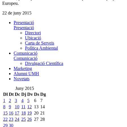
Europeu.
22 de juny 2015
Presentació
Presentació
Directori
Ubicació
Carta de Serveis
Política Ambiental
Comunicació
Comunicació
Divulgació Científica
Marketing
Alumni UMH
Novetats
Juny 2015
Dl
Dt
Dc
Dj
Dv
Ds
Dg
1
2
3
4
5
6
7
8
9
10
11
12
13
14
15
16
17
18
19
20
21
22
23
24
25
26
27
28
29
30