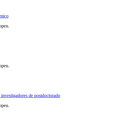
émico
opeu.
opeu.
investigadores de postdoctorado
opeu.