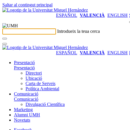
Saltar al contingut principal
ESPAÑOL
VALENCIÀ
ENGLISH
Introdueix la teua cerca
ESPAÑOL
VALENCIÀ
ENGLISH
Presentació
Presentació
Directori
Ubicació
Carta de Serveis
Política Ambiental
Comunicació
Comunicació
Divulgació Científica
Marketing
Alumni UMH
Novetats
Facebook