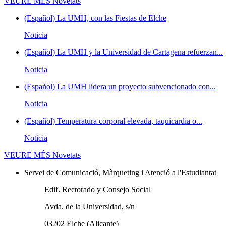
VEURE MÉS
Novetats
(Español) La UMH, con las Fiestas de Elche
Noticia
(Español) La UMH y la Universidad de Cartagena refuerzan...
Noticia
(Español) La UMH lidera un proyecto subvencionado con...
Noticia
(Español) Temperatura corporal elevada, taquicardia o...
Noticia
VEURE MÉS
Novetats
Servei de Comunicació, Màrqueting i Atenció a l'Estudiantat
Edif. Rectorado y Consejo Social
Avda. de la Universidad, s/n
03202 Elche (Alicante)