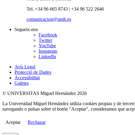
Tel. +34 96 665 8743 | +34 96 522 2646
comunicacion@umh.es
Segueix-nos
Facebook
Twitter
YouTube
Instagram
LinkedIn
Avís Legal
Protecció de Dades
Accessibilitat
Galetes
© UNIVERSITAS Miguel Hernández 2026
La Universidad Miguel Hernández utiliza cookies propias y de terceros
navegando o pulsas sobre el botón "Aceptar", consideramos que acepta
Aceptar
Rechazar