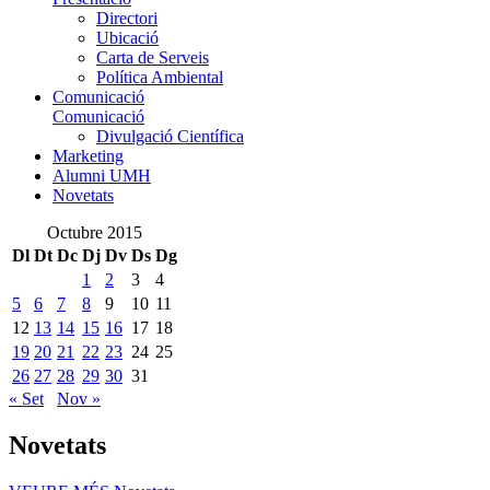
Directori
Ubicació
Carta de Serveis
Política Ambiental
Comunicació
Comunicació
Divulgació Científica
Marketing
Alumni UMH
Novetats
Octubre 2015
Dl
Dt
Dc
Dj
Dv
Ds
Dg
1
2
3
4
5
6
7
8
9
10
11
12
13
14
15
16
17
18
19
20
21
22
23
24
25
26
27
28
29
30
31
« Set
Nov »
Novetats