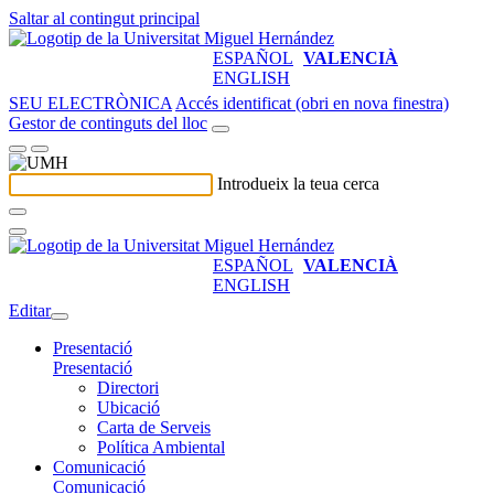
Saltar al contingut principal
ESPAÑOL
VALENCIÀ
ENGLISH
SEU ELECTRÒNICA
Accés identificat (obri en nova finestra)
Gestor de continguts del lloc
Introdueix la teua cerca
ESPAÑOL
VALENCIÀ
ENGLISH
Editar
Presentació
Presentació
Directori
Ubicació
Carta de Serveis
Política Ambiental
Comunicació
Comunicació