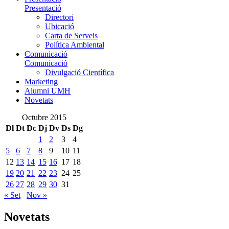
Presentació
Directori
Ubicació
Carta de Serveis
Política Ambiental
Comunicació
Comunicació
Divulgació Científica
Marketing
Alumni UMH
Novetats
Octubre 2015
Dl
Dt
Dc
Dj
Dv
Ds
Dg
1
2
3
4
5
6
7
8
9
10
11
12
13
14
15
16
17
18
19
20
21
22
23
24
25
26
27
28
29
30
31
« Set
Nov »
Novetats