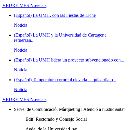
VEURE MÉS
Novetats
(Español) La UMH, con las Fiestas de Elche
Noticia
(Español) La UMH y la Universidad de Cartagena
refuerzan...
Noticia
(Español) La UMH lidera un proyecto subvencionado con...
Noticia
(Español) Temperatura corporal elevada, taquicardia o...
Noticia
VEURE MÉS
Novetats
Servei de Comunicació, Màrqueting i Atenció a l'Estudiantat
Edif. Rectorado y Consejo Social
Avda. de la Universidad, s/n