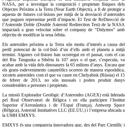
NASA, per a investigar la composició i propietats físiques dels
Objectes Pròxims a la Terra (Near Earth Objects), a fi de protegir a
aquesta de futures col·lisions per mitjà de la desviació d’asteroides
que puguen representar perill d’impacte. El Test de ReDirecció de
l’Asteroide Doble (Double Asteroid Redirection Test) de la NASA
impactarà a gran velocitat sobre el company de “Didymos” amb
objectiu de modificar la seua òrbita.
Els asteroides pròxims a la Terra són motiu d’interés a causa del
perill potencial de la col·lisió d’un d’ells amb el planeta a mitjà
termini. Algunes col·lisions han ocorregut en el passat, com el cas
del Riu Tunguska a Sibèria fa 107 anys o el que, s’especula, va
acabar amb la vida dels dinosaures fa 65 milions d’anys. Encara que
els grans esdeveniments catastròfics ocorren de manera esporàdica,
xicotets asteroides com el que va caure en Chelyabisk (Rússia) el 15
de febrer de 2013, no són inusuals i poden produir danys
considerables a persones i propietats.
La missió Explorador Geològic d’Asteroides (AGEX) està liderada
pel Real Observatori de Bèlgica i en ella participen l’Institut
Superior d’Aeronàutica i de l’Espai (França), Antwerp Space
(Bèlgica), Asteroid Innitiatives LLC (EE.UU.) i l’empresa ubicada a
la UMH EMXYS.
EMXYS és una companyia innovadora que, des del Parc Científic i