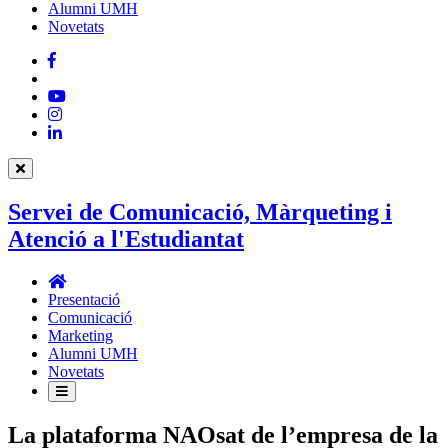
Alumni UMH
Novetats
Facebook
Twitter
YouTube
Instagram
LinkedIn
Servei de Comunicació, Màrqueting i
Atenció a l'Estudiantat
Servei
de
Presentació
Comunicació,
Comunicació
Màrqueting
Marketing
i
Alumni UMH
Atenció
Novetats
a
l'Estudiantat
La plataforma NAOsat de l’empresa de la