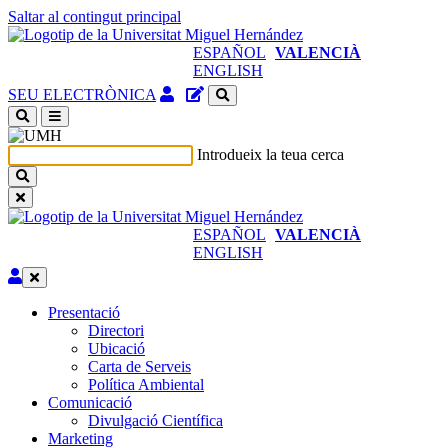
Saltar al contingut principal
ESPAÑOL
VALENCIÀ
ENGLISH
Accés
Gestor
SEU ELECTRÒNICA
identificat
de
(obri
continguts
en
del
Introdueix la teua cerca
nova
lloc
finestra)
ESPAÑOL
VALENCIÀ
ENGLISH
Editar
Presentació
Presentació
Directori
Ubicació
Carta de Serveis
Política Ambiental
Comunicació
Comunicació
Divulgació Científica
Marketing