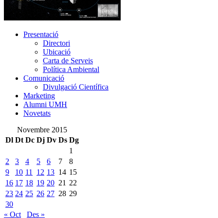
Presentació
Presentació
Directori
Ubicació
Carta de Serveis
Política Ambiental
Comunicació
Comunicació
Divulgació Científica
Marketing
Alumni UMH
Novetats
Novembre 2015
Dl
Dt
Dc
Dj
Dv
Ds
Dg
1
2
3
4
5
6
7
8
9
10
11
12
13
14
15
16
17
18
19
20
21
22
23
24
25
26
27
28
29
30
« Oct
Des »