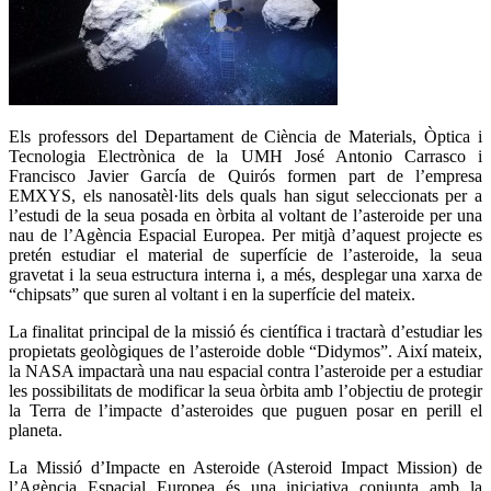
Els professors del Departament de Ciència de Materials, Òptica i
Tecnologia Electrònica de la UMH José Antonio Carrasco i
Francisco Javier García de Quirós formen part de l’empresa
EMXYS, els nanosatèl·lits dels quals han sigut seleccionats per a
l’estudi de la seua posada en òrbita al voltant de l’asteroide per una
nau de l’Agència Espacial Europea. Per mitjà d’aquest projecte es
pretén estudiar el material de superfície de l’asteroide, la seua
gravetat i la seua estructura interna i, a més, desplegar una xarxa de
“chipsats” que suren al voltant i en la superfície del mateix.
La finalitat principal de la missió és científica i tractarà d’estudiar les
propietats geològiques de l’asteroide doble “Didymos”. Així mateix,
la NASA impactarà una nau espacial contra l’asteroide per a estudiar
les possibilitats de modificar la seua òrbita amb l’objectiu de protegir
la Terra de l’impacte d’asteroides que puguen posar en perill el
planeta.
La Missió d’Impacte en Asteroide (Asteroid Impact Mission) de
l’Agència Espacial Europea és una iniciativa conjunta amb la