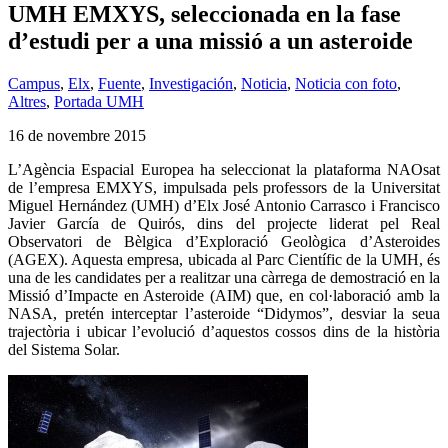
UMH EMXYS, seleccionada en la fase
d’estudi per a una missió a un asteroide
Campus
,
Elx
,
Fuente
,
Investigación
,
Noticia
,
Noticia con foto
,
Altres
,
Portada UMH
16 de novembre 2015
L’Agència Espacial Europea ha seleccionat la plataforma NAOsat
de l’empresa EMXYS, impulsada pels professors de la Universitat
Miguel Hernández (UMH) d’Elx José Antonio Carrasco i Francisco
Javier García de Quirós, dins del projecte liderat pel Real
Observatori de Bèlgica d’Exploració Geològica d’Asteroides
(AGEX). Aquesta empresa, ubicada al Parc Científic de la UMH, és
una de les candidates per a realitzar una càrrega de demostració en la
Missió d’Impacte en Asteroide (AIM) que, en col·laboració amb la
NASA, pretén interceptar l’asteroide “Didymos”, desviar la seua
trajectòria i ubicar l’evolució d’aquestos cossos dins de la història
del Sistema Solar.