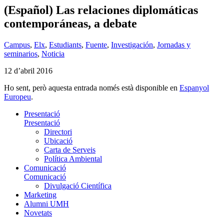
(Español) Las relaciones diplomáticas
contemporáneas, a debate
Campus
,
Elx
,
Estudiants
,
Fuente
,
Investigación
,
Jornadas y
seminarios
,
Noticia
12 d’abril 2016
Ho sent, però aquesta entrada només està disponible en
Espanyol
Europeu
.
Presentació
Presentació
Directori
Ubicació
Carta de Serveis
Política Ambiental
Comunicació
Comunicació
Divulgació Científica
Marketing
Alumni UMH
Novetats