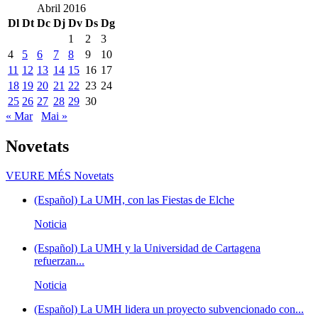
Abril 2016
Dl
Dt
Dc
Dj
Dv
Ds
Dg
1
2
3
4
5
6
7
8
9
10
11
12
13
14
15
16
17
18
19
20
21
22
23
24
25
26
27
28
29
30
« Mar
Mai »
Novetats
VEURE MÉS
Novetats
(Español) La UMH, con las Fiestas de Elche
Noticia
(Español) La UMH y la Universidad de Cartagena
refuerzan...
Noticia
(Español) La UMH lidera un proyecto subvencionado con...