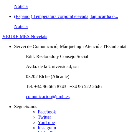
Noticia
(Español) Temperatura corporal elevada, taquicardia o...
Noticia
VEURE MÉS
Novetats
Servei de Comunicació, Màrqueting i Atenció a l'Estudiantat
Edif. Rectorado y Consejo Social
Avda. de la Universidad, s/n
03202 Elche (Alicante)
Tel. +34 96 665 8743 | +34 96 522 2646
comunicacion@umh.es
Segueix-nos
Facebook
Twitter
YouTube
Instagram