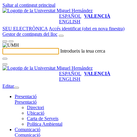
Saltar al contingut principal
ESPAÑOL
VALENCIÀ
ENGLISH
SEU ELECTRÒNICA
Accés identificat (obri en nova finestra)
Gestor de continguts del lloc
Introdueix la teua cerca
ESPAÑOL
VALENCIÀ
ENGLISH
Editar
Presentació
Presentació
Directori
Ubicació
Carta de Serveis
Política Ambiental
Comunicació
Comunicació