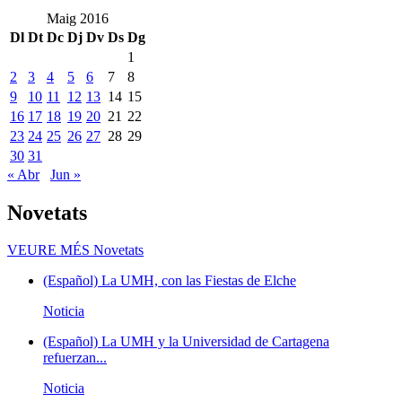
Maig 2016
Dl
Dt
Dc
Dj
Dv
Ds
Dg
1
2
3
4
5
6
7
8
9
10
11
12
13
14
15
16
17
18
19
20
21
22
23
24
25
26
27
28
29
30
31
« Abr
Jun »
Novetats
VEURE MÉS
Novetats
(Español) La UMH, con las Fiestas de Elche
Noticia
(Español) La UMH y la Universidad de Cartagena
refuerzan...
Noticia