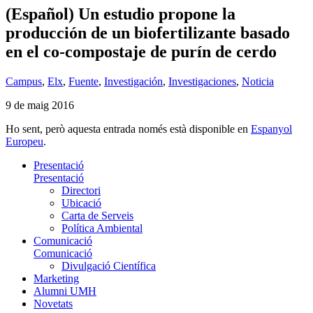
(Español) Un estudio propone la
producción de un biofertilizante basado
en el co-compostaje de purín de cerdo
Campus
,
Elx
,
Fuente
,
Investigación
,
Investigaciones
,
Noticia
9 de maig 2016
Ho sent, però aquesta entrada només està disponible en
Espanyol
Europeu
.
Presentació
Presentació
Directori
Ubicació
Carta de Serveis
Política Ambiental
Comunicació
Comunicació
Divulgació Científica
Marketing
Alumni UMH
Novetats