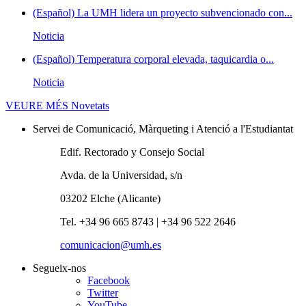
(Español) La UMH lidera un proyecto subvencionado con...
Noticia
(Español) Temperatura corporal elevada, taquicardia o...
Noticia
VEURE MÉS
Novetats
Servei de Comunicació, Màrqueting i Atenció a l'Estudiantat
Edif. Rectorado y Consejo Social
Avda. de la Universidad, s/n
03202 Elche (Alicante)
Tel. +34 96 665 8743 | +34 96 522 2646
comunicacion@umh.es
Segueix-nos
Facebook
Twitter
YouTube