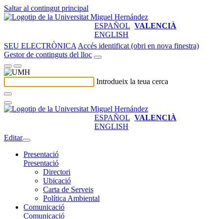
Saltar al contingut principal
ESPAÑOL
VALENCIÀ
ENGLISH
SEU ELECTRÒNICA
Accés identificat (obri en nova finestra)
Gestor de continguts del lloc
Introdueix la teua cerca
ESPAÑOL
VALENCIÀ
ENGLISH
Editar
Presentació
Presentació
Directori
Ubicació
Carta de Serveis
Política Ambiental
Comunicació
Comunicació