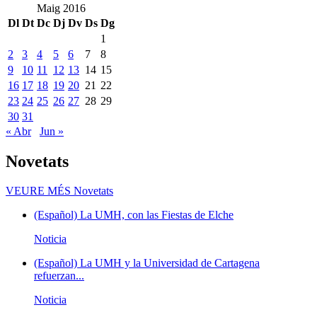
Maig 2016
Dl
Dt
Dc
Dj
Dv
Ds
Dg
1
2
3
4
5
6
7
8
9
10
11
12
13
14
15
16
17
18
19
20
21
22
23
24
25
26
27
28
29
30
31
« Abr
Jun »
Novetats
VEURE MÉS
Novetats
(Español) La UMH, con las Fiestas de Elche
Noticia
(Español) La UMH y la Universidad de Cartagena
refuerzan...
Noticia