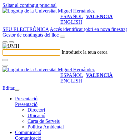
Saltar al contingut principal
ESPAÑOL
VALENCIÀ
ENGLISH
SEU ELECTRÒNICA
Accés identificat (obri en nova finestra)
Gestor de continguts del lloc
Introdueix la teua cerca
ESPAÑOL
VALENCIÀ
ENGLISH
Editar
Presentació
Presentació
Directori
Ubicació
Carta de Serveis
Política Ambiental
Comunicació
Comunicació