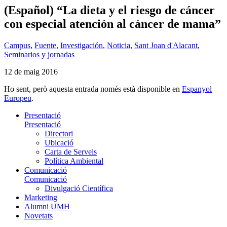
(Español) “La dieta y el riesgo de cáncer
con especial atención al cáncer de mama”
Campus
,
Fuente
,
Investigación
,
Noticia
,
Sant Joan d'Alacant
,
Seminarios y jornadas
12 de maig 2016
Ho sent, però aquesta entrada només està disponible en
Espanyol
Europeu
.
Presentació
Presentació
Directori
Ubicació
Carta de Serveis
Política Ambiental
Comunicació
Comunicació
Divulgació Científica
Marketing
Alumni UMH
Novetats