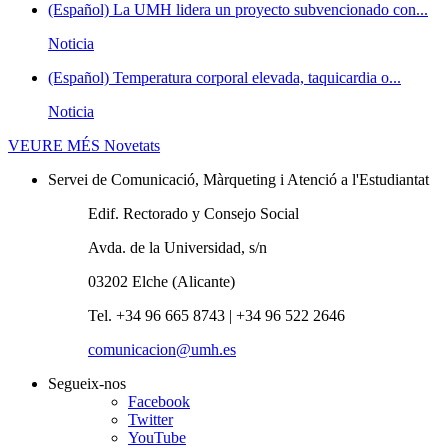
(Español) La UMH lidera un proyecto subvencionado con...
Noticia
(Español) Temperatura corporal elevada, taquicardia o...
Noticia
VEURE MÉS
Novetats
Servei de Comunicació, Màrqueting i Atenció a l'Estudiantat
Edif. Rectorado y Consejo Social
Avda. de la Universidad, s/n
03202 Elche (Alicante)
Tel. +34 96 665 8743 | +34 96 522 2646
comunicacion@umh.es
Segueix-nos
Facebook
Twitter
YouTube